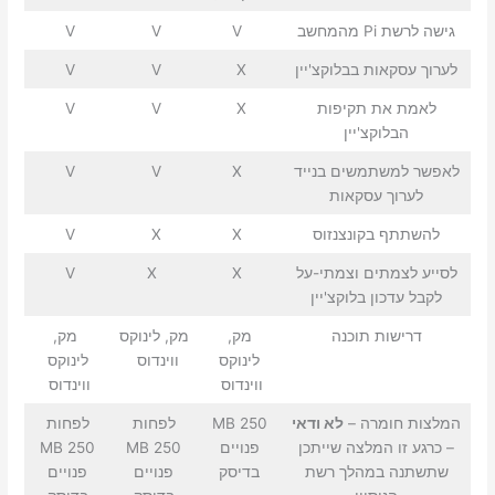
גישה לרשת Pi מהמחשב
V
V
V
לערוך עסקאות בבלוקצ'יין
X
V
V
לאמת את תקיפות
X
V
V
הבלוקצ'יין
לאפשר למשתמשים בנייד
X
V
V
לערוך עסקאות
להשתתף בקונצנזוס
X
X
V
לסייע לצמתים וצמתי-על
X
X
V
לקבל עדכון בלוקצ'יין
דרישות תוכנה
מק,
מק, לינוקס
מק,
לינוקס
ווינדוס
לינוקס
ווינדוס
ווינדוס
המלצות חומרה –
לא ודאי
250 MB
לפחות
לפחות
– כרגע זו המלצה שייתכן
פנויים
250 MB
250 MB
שתשתנה במהלך רשת
בדיסק
פנויים
פנויים