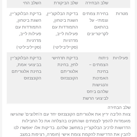
שלב הבחירה
שלב הביקורת
השלב החי
מטרות
בחירת צמתים
בדיקת הבלוקצ'יין,
בדיקת הבלוקצ'יין,
וצמתי- על
השגת ביטחון,
השגת ביטחון,
בהתאם
התמודדות עם
התמודדות עם
לקריטריונים
פעילות לייב,
פעילות לייב,
מדרגיות
מדרגיות
(סקייליביליטי)
(סקייליביליטי)
פעילויות
ניתוח
בדיקת תרחישי
בדיקת הבלוקצ'יין
הצמתים –
לחץ, בחינת
בביצועי אמת,
בחינת
אלגוריתם
בחינת אלגוריתם
האמינות
הקונצנזוס
הקונצנזוס
והנגישות
שלהם ביחס
לביצועי הרשת
שלב הבחירה
צוות הליבה יריץ את אלגוריתם הקונצנזוס יחד עם ה'חלוצים' שהגישו
מועמדות להפוך לצמתים ושהתקינו בהצלחה את כל החבילות
הדרושות לרכיב הבלוקצ'יין במחשב שלהם. בדיקות אלו יאפשרו לנו
להבין את הדרישות להקמת צומת אישי (חומרה, רציפות במצב