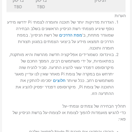
הניסיון
בדיסק
בדיסק
TBD
TBD
הערות
הגדרות מדויקות יותר של תוכנה וחומרה לצמתי Pi ידרשו מידע
נוסף שיגיע מצמתי רשת הניסיון הראשונים בשלב הבחירה
שמוגדר מתחת, ב'
מפת הדרכים
של רשת הניסיון'. במפת
הדרכים תמצאו מידע על ביצועי הצמתים במגוון תצורות
חומרה ותוכנה.
בווינדוס: כשמורידים אפליקציה חדשה מהרשת והיא מותקנת,
בפתאומיות, על ידי משתמשים רבים, המסך החכם של
מיקרוסופט דפנדר עשוי להציג התרעה. סביר להניח שזה
יתרחש גם במקרה של צומת Pi מאחר שאין לנו עדיין מאגר
משתמשים רחב. ככל שיותר
חלוצים
יסכימו להתקין את
התוכנה של צומת Pi, מיקרוסופט דפנדר יפסיק להציג את
ההתרעה הזו.
תהליך הבחירה של צמתים וצמתי-על
כדי להגיש מועמדות להפוך לצומת או לצומת-על ברשת הניסיון של
פאי:
הורידו והתקינו את תוכנת Node Pi למחשב שלכם