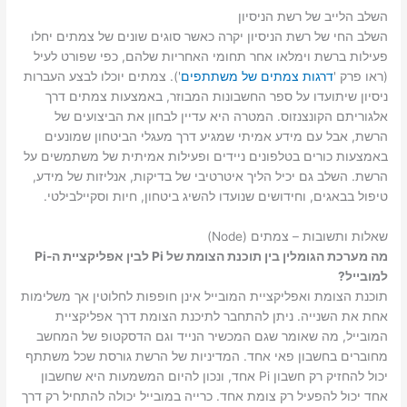
השלב הלייב של רשת הניסיון
השלב החי של רשת הניסיון יקרה כאשר סוגים שונים של צמתים יחלו
פעילות ברשת וימלאו אחר תחומי האחריות שלהם, כפי שפורט לעיל
(ראו פרק '
דרגות צמתים של משתתפים
'). צמתים יוכלו לבצע העברות
ניסיון שיתועדו על ספר החשבונות המבוזר, באמצעות צמתים דרך
אלגוריתם הקונצנזוס. המטרה היא עדיין לבחון את הביצועים של
הרשת, אבל עם מידע אמיתי שמגיע דרך מעגלי הביטחון שמונעים
באמצעות כורים בטלפונים ניידים ופעילות אמיתית של משתמשים על
הרשת. השלב גם יכיל הליך איטרטיבי של בדיקות, אנליזות של מידע,
טיפול בבאגים, וחידושים שנועדו להשיג ביטחון, חיות וסקיילבילטי.
שאלות ותשובות – צמתים (Node)
מה מערכת הגומלין בין תוכנת הצומת של Pi לבין אפליקציית ה-Pi
למובייל?
תוכנת הצומת ואפליקציית המובייל אינן חופפות לחלוטין אך משלימות
אחת את השנייה. ניתן להתחבר לתיכנת הצומת דרך אפליקציית
המובייל, מה שאומר שגם המכשיר הנייד וגם הדסקטופ של המחשב
מחוברים בחשבון פאי אחד. המדיניות של הרשת גורסת שכל משתתף
יכול להחזיק רק חשבון Pi אחד, ונכון להיום המשמעות היא שחשבון
אחד יכול להפעיל רק צומת אחד. כרייה במובייל יכולה להתחיל רק דרך