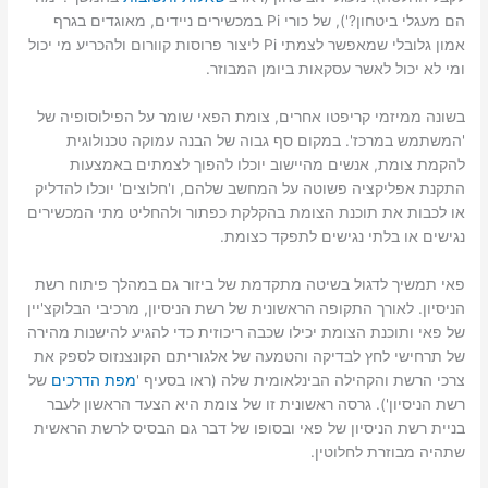
הם מעגלי ביטחון?'), של כורי Pi במכשירים ניידים, מאוגדים בגרף
אמון גלובלי שמאפשר לצמתי Pi ליצור פרוסות קוורום ולהכריע מי יכול
ומי לא יכול לאשר עסקאות ביומן המבוזר.
בשונה ממיזמי קריפטו אחרים, צומת הפאי שומר על הפילוסופיה של
'המשתמש במרכז'. במקום סף גבוה של הבנה עמוקה טכנולוגית
להקמת צומת, אנשים מהיישוב יוכלו להפוך לצמתים באמצעות
התקנת אפליקציה פשוטה על המחשב שלהם, ו'חלוצים' יוכלו להדליק
או לכבות את תוכנת הצומת בהקלקת כפתור ולהחליט מתי המכשירים
נגישים או בלתי נגישים לתפקד כצומת.
פאי תמשיך לדגול בשיטה מתקדמת של ביזור גם במהלך פיתוח רשת
הניסיון. לאורך התקופה הראשונית של רשת הניסיון, מרכיבי הבלוקצ'יין
של פאי ותוכנת הצומת יכילו שכבה ריכוזית כדי להגיע להישנות מהירה
של תרחישי לחץ לבדיקה והטמעה של אלגוריתם הקונצנזוס לספק את
צרכי הרשת והקהילה הבינלאומית שלה (ראו בסעיף '
מפת הדרכים
של
רשת הניסיון'). גרסה ראשונית זו של צומת היא הצעד הראשון לעבר
בניית רשת הניסיון של פאי ובסופו של דבר גם הבסיס לרשת הראשית
שתהיה מבוזרת לחלוטין.