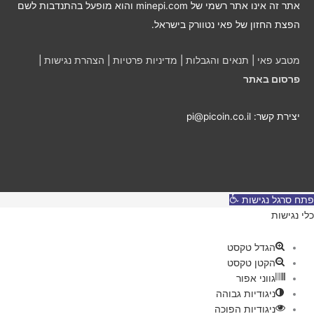
ו
אתר זה אינו אתר רשמי של minepi.com והוא מופעל בהתנדבות לשם
ד
הפצת החזון של פאי נטוורק בישראל.
ש
י
מטבע פאי
|
תנאים והגבלות
|
מדיניות פרטיות
|
הצהרת נגישות
|
ם
פרסום באתר
יצירת קשר: pi@picoin.co.il
פתח סרגל נגישות
כלי נגישות
הגדל טקסט
הקטן טקסט
גווני אפור
ניגודיות גבוהה
ניגודיות הפוכה