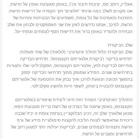
אונליין, רוחב פס, יציבות חיבור וכו'), באופן מאובטח ואמין על הרשת.
אנו מקווים לשלב כמה שיותר 'חלוצים' תוך הקפדה על דרישות הרשת.
הזמינות והאמינות של כל צומת, משפיעים על הבטיחות והחיות של
הרשת. לפיכך, אנחנו נדרשים לאזן את שני האספקטים ולבחון את שלב
הבחירה ולהגדיר באופן ברור את דרישות הסף לצמתים וצמתי-על.
שלב הביקורת
שלב הביקורת יכלול תהליך איטרטיבי (לולאתי) של שתי פעולות:
'תרחיש בדיקה' ו'ביקורת אלגוריתם הקונצנזוס'. תרחיש הבדיקה
מתייחס לבדיקות לחץ, אלגוריתם הקונצנזוס, הסקלביליטי שלו ותצורות
בתרחישים שונים. המידע שמופק מתוך תרחישי הבדיקה יספק
בהמשך הכוונה הנוגעת להיכן ואיך נבחן את ההטמעה של אלגוריתם
הקונצנזוס להבטיח ביטחון, לשפר חיות ולהשיג סקלבילטי.
התהליך האיטרטיבי המהיר הזה חיוני ליצירת שיפורים באלגוריתם
הקונצנזוס, באופן שיענה על הצרכים של רשת כריית מטבעות הפאי.
מכאן שלאורך שלב זה, רכיב הבלוקצ'יין בגרסת צומת זו יכיל שכבה
ריכוזית שתאפשר לצוות הליבה להקצות סימולציית מידע של גרף
הרשת ותצורות לצמתים שונים, לבדיקות יעילות יותר למגוון רחב של
תרחישים ומצבים על הרשת.