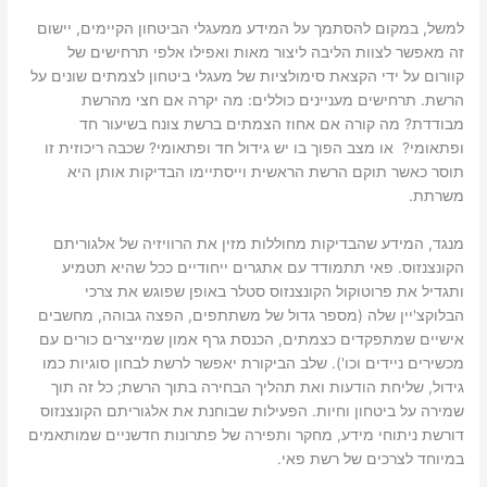
למשל, במקום להסתמך על המידע ממעגלי הביטחון הקיימים, יישום
זה מאפשר לצוות הליבה ליצור מאות ואפילו אלפי תרחישים של
קוורום על ידי הקצאת סימולציות של מעגלי ביטחון לצמתים שונים על
הרשת. תרחישים מעניינים כוללים: מה יקרה אם חצי מהרשת
מבודדת? מה קורה אם אחוז הצמתים ברשת צונח בשיעור חד
ופתאומי? או מצב הפוך בו יש גידול חד ופתאומי? שכבה ריכוזית זו
תוסר כאשר תוקם הרשת הראשית וייסתיימו הבדיקות אותן היא
משרתת.
מנגד, המידע שהבדיקות מחוללות מזין את הרוויזיה של אלגוריתם
הקונצנזוס. פאי תתמודד עם אתגרים ייחודיים ככל שהיא תטמיע
ותגדיל את פרוטוקול הקונצנזוס סטלר באופן שפוגש את צרכי
הבלוקצ'יין שלה (מספר גדול של משתתפים, הפצה גבוהה, מחשבים
אישיים שמתפקדים כצמתים, הכנסת גרף אמון שמייצרים כורים עם
מכשירים ניידים וכו'). שלב הביקורת יאפשר לרשת לבחון סוגיות כמו
גידול, שליחת הודעות ואת תהליך הבחירה בתוך הרשת; כל זה תוך
שמירה על ביטחון וחיות. הפעילות שבוחנת את אלגוריתם הקונצנזוס
דורשת ניתוחי מידע, מחקר ותפירה של פתרונות חדשניים שמותאמים
במיוחד לצרכים של רשת פאי.