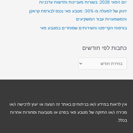
r
יום הפאי 2026: בשורות מעניינות וחדשות עדכניות
:
זינוק של למעלה מ-30%: מטבע פאי נכנס לבורסת קראקן
והמשמעויות עבור המשקיעים
בורסות הקריפטו והשירותים שסוחרים במטבע פאי
כתבות לפי חודשים
כ
ת
ב
ו
ת
ל
אין לראות במידע ו/או בניתוחים באתר זה הצעה או יעוץ לרכישה ו/או
פ
מכירה ו/או החזקה של מטבע פאי בפרט או מטבעות וסחורות אחרות
י
בכלל.
ח