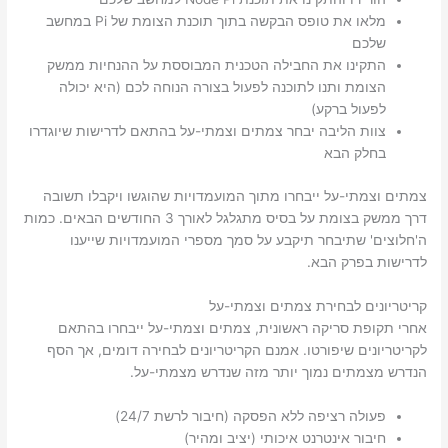
מלאו את טופס הבקשה בתוך תוכנת הצומת של Pi במחשב
שלכם
התקינו את החבילה הטכנית המבוססת על ההנחיות ממשק
הצומת ותנו לתוכנה לפעול בצורה הנוחה לכם (היא יכולה
לפעול ברקע)
צוות הליבה יבחר צמתים וצמתי-על בהתאם לדרישות שיוגדרו
בחלק הבא
צמתים וצמתי-על ייבחרו מתוך המועמדויות שהוגשו ויקבלו תשובה
דרך ממשק בצומת על בסיס מתגלגל לאורך 3 החודשים הבאים. כמות
ה'חלוצים' שתיבחר תיקבע על סמך מספרי המועמדויות שייענו
לדרישות בפרק הבא.
קריטריונים לבחירת צמתים וצמתי-על
אחרי תקופת סריקה ראשונית, צמתים וצמתי-על ייבחרו בהתאם
לקריטריונים שיפורטו. אמנם הקריטריונים לבחירה דומים, אך הסף
הנדרש מצמתים נמוך יותר מזה שנדרש מצמתי-על.
פעולה רציפה ללא הפסקה (חיבור לרשת 24/7)
חיבור אינטרנט איכותי (יציב ומהיר)