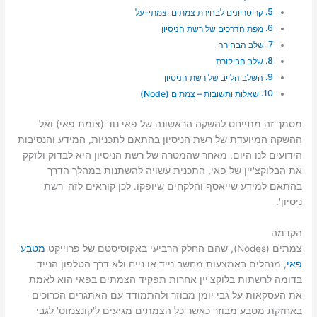
קריטריונים לבחירת צמתים וצמתי-על
מפת הדרכים של רשת הניסיון
שלב הבחירה
שלב הביקורת
השלב הלייב של רשת הניסיון
שאלות ותשובות – צמתים (Node)
מסמך זה מתייחס להשקה הראשונה של פאי נוד (צומת פאי) ואל
ההשקה המיועדת של רשת הניסיון בהתאם לתכניות, המידע והנסיבות
הידועים לנו היום. מאחר שהמטרה של רשת הניסיון היא לבדוק ולזקק
את הבלוקצ'יין של פאי, התכנית עשויה להשתנות במהלך הדרך
בהתאם למידע שייאסף והלקחים שיופקו. לכן קוראים לזה 'רשת
ניסיון'.
הקדמה
צמתים (Nodes), שהם החלק הרביעי באקוסיסטם של פרוייקט
מטבע
פאי
, מנהלים באמצעות מחשב נייד או נייח ולא דרך הטלפון הנייד.
בדומה לרשתות בלוקצ'יין אחרות תפקיד הצמתים בפאי הוא לאמת
את העסקאות על גבי יומן מבוזר ולהתמודד עם האתגרים הכרוכים
באחזקת מטבע מבוזר כאשר כל הצמתים מגיעים ל'קונצנזוס' לגבי