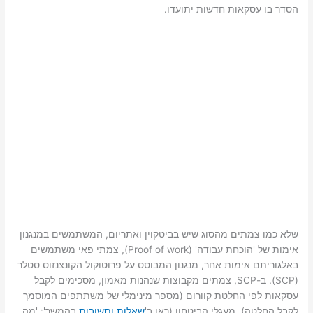
הסדר בו עסקאות חדשות יתועדו.
שלא כמו צמתים מהסוג שיש בביטקוין ואתריום, המשתמשים במנגנון
אימות של 'הוכחת עבודה' (Proof of work), צמתי פאי משתמשים
באלגוריתם אימות אחר, מנגנון המבוסס על פרוטוקול הקונצנזוס סטלר
(SCP). ב-SCP, צמתים מקבוצות שנהנות מאמון, מסכימים לקבל
עסקאות לפי החלטת קוורום (מספר מינימלי של משתתפים המוסמך
לקבל החלטה). מעגלי הביטחון (ראו ב'
שאלות ותשובות
בהמשך': 'מה