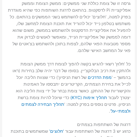
גרסה זו של צומת כוללת שני ממשקים: ממשק הצומת וממשק
אפליקציית Pi לדסקטופ. בהתאם לדרגת השותפות כפי שהיא מוגדרת
בפרק למטה, 'חלוצים' יכולים להשתמש בשני הממשקים בהתאם. כל
משתמש בטלפון נייד יכול להוריד את תוכנת הצומת למחשב שלו,
להפעיל את אפליקציית הדסקטופ ולהשתמש בממשק, משום שהוא
דומה לממשק של אפליקציית הנייד, ומאפשר לאנשים לבדוק את
מספר מטבעות הפאי שלהם, לצפות בתוכן ולהשתמש בצ'אטים של
פאי על המחשב האישי שלהם.
כל 'חלוץ' רשאי להגיש בקשה להפוך לצומת דרך ממשק הצומת
ולהתקין את רכיב הבלוקצ'יין. בסופו של דבר יהיה שלב בחירות (ראו
בהמשך – '
מפת הדרכים
של רשת הניסיון') כדי שצוות הליבה יוכל
לכייל את בחירת הצמתים, הקריטריונים יתבססו על האמינות
והקישוריות של ההתקן. כאשר צומת נבחר על ידי צוות הליבה הוא
יצטרך לעבור
תהליך אימות (KYC)
כדי שיוכל להיות צומת ברשת
הניסיון. פרטים נוספים בפרק למטה: '
תהליך הבחירה לצמתים
ולצמתי-על
'.
דרגות של השתתפות בצמתים
כרגע יש 3 דרגות של השתתפות עבור
'חלוצים'
שמשתמשים בתוכנת