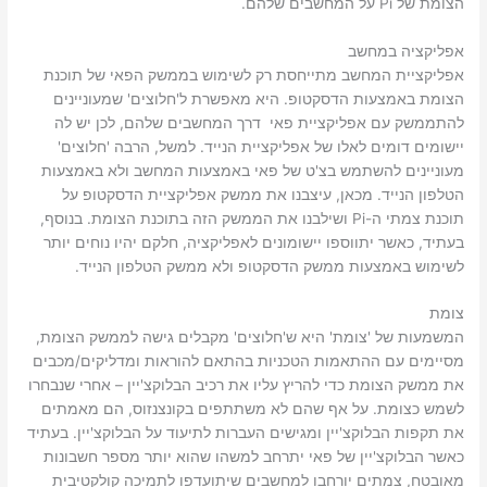
הצומת של Pi על המחשבים שלהם.
אפליקציה במחשב
אפליקציית המחשב מתייחסת רק לשימוש בממשק הפאי של תוכנת
הצומת באמצעות הדסקטופ. היא מאפשרת ל'חלוצים' שמעוניינים
להתממשק עם אפליקציית פאי דרך המחשבים שלהם, לכן יש לה
יישומים דומים לאלו של אפליקציית הנייד. למשל, הרבה 'חלוצים'
מעוניינים להשתמש בצ'ט של פאי באמצעות המחשב ולא באמצעות
הטלפון הנייד. מכאן, עיצבנו את ממשק אפליקציית הדסקטופ על
תוכנת צמתי ה-Pi ושילבנו את הממשק הזה בתוכנת הצומת. בנוסף,
בעתיד, כאשר יתווספו יישומונים לאפליקציה, חלקם יהיו נוחים יותר
לשימוש באמצעות ממשק הדסקטופ ולא ממשק הטלפון הנייד.
צומת
המשמעות של 'צומת' היא ש'חלוצים' מקבלים גישה לממשק הצומת,
מסיימים עם ההתאמות הטכניות בהתאם להוראות ומדליקים/מכבים
את ממשק הצומת כדי להריץ עליו את רכיב הבלוקצ'יין – אחרי שנבחרו
לשמש כצומת. על אף שהם לא משתתפים בקונצנזוס, הם מאמתים
את תקפות הבלוקצ'יין ומגישים העברות לתיעוד על הבלוקצ'יין. בעתיד
כאשר הבלוקצ'יין של פאי יתרחב למשהו שהוא יותר מספר חשבונות
מאובטח, צמתים יורחבו למחשבים שיתועדפו לתמיכה קולקטיבית