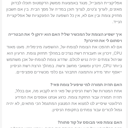
אפליקציית המובייל, מנגד באמצעות ממשק הדקסטופ תוכלו לבדוק
מאזנים, לערוך צ'טים, לצרוך תוכן במדיה על מסך הבית. בין אם חשבון
מחזיק צומת ובין אם לא, אין כל השפעה על הפונקציות של אפליקציית
הנייד.
איך ישפיע הצומת על המכשיר שלי? האם הוא ירוקן לי את הבטרייה
ויסתום לי את הזיכרון?
אם לא תהפכו את הצומת לצומת-על, ההשפעה מינימלית. מעט מאוד
CPU, זיכרון או תעבורת רשת נצרכים במהלך תחזוק צומת. הרעיון הוא
שניהול צמתים יהיה נגיש לכולם. שדרוג צומת לצומת-על אכן משתמש
ביותר CPU, זיכרון ומשאבי מחשב ורשת. במהלך הרצת רשת הניסיון
ייאסף יותר מידע והתמונה תתבהר גם כלפי מכשירים ספציפיים.
האם תהיה תמורה למי שיפעיל צומת פאי?
אחת המטרות של רשת הניסיון של פאי היא לקבוע מה, אם בכלל,
תהיה תמורה עבור החזקת צומת. כרגע אנחנו אוספים את המידע
הרלוונטי שיסייע לנו למצוא את המנגנון המתגמל הכי מתאים, לא יהיה
גמול לכורים עבור צמתים בתקופת הניסיון.
האם צומת פאי מבוסס על קוד פתוח?