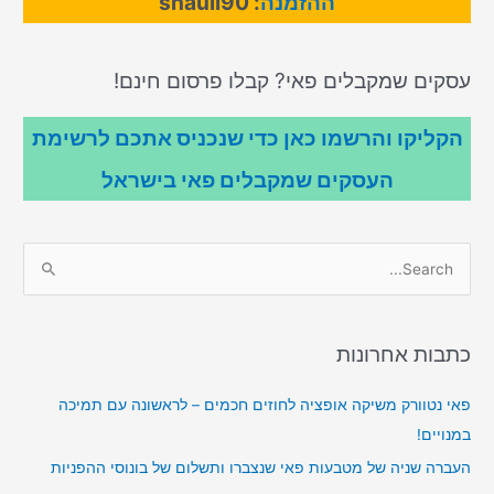
ההזמנה
: shauli90
עסקים שמקבלים פאי? קבלו פרסום חינם!
הקליקו והרשמו כאן כדי שנכניס אתכם לרשימת
העסקים שמקבלים פאי בישראל
S
e
a
r
כתבות אחרונות
c
פאי נטוורק משיקה אופציה לחוזים חכמים – לראשונה עם תמיכה
h
במנויים!
f
o
העברה שניה של מטבעות פאי שנצברו ותשלום של בונוסי ההפניות