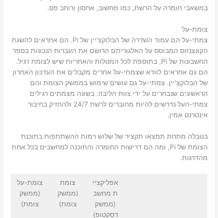
במשאבי חומרה על הרשת, כמו מחשוב, אחסון ורוחב פס.
צומת-על
צמתי-על הם עמוד השדרה של הבלוקצ'יין של Pi. הם אחראים להשגת
הקונצנזוס המבוסס על האלגוריתם הרושם את העברות הנכונות בספר
החשבונות של Pi, בתוספת לכל המטלות והאחריות שיש לצומת רגיל.
הם גם אחראים לוודא שצמתי-על אחרים מקבלים את העדכון האחרון
של הבלוקצ'יין. צמתי-על גם עושים שימוש בממשק הצומת והם
הראשונים שנבחרים על ידי צוות הליבה. בשונה מצמתים רגילים
צמתי-העל נדרשים להיות מחוברים לרשת 24/7 ולהחזיק בחיבור
אינטרנט אמין.
בטבלה מתחת תמצאו תקציר של שלוש רמות ההשתתפות בתוכנת
הצומת של Pi, ומה הם דרישות החומרה והתוכנה למחשבים בכל אחת
מהדרגות.
אפליקציי
צומת
צומת-על
ת מחשב
(ממשק
(ממשק
(ממשק
צומת)
צומת)
דסקטופ)