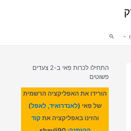
ק
התחילו לכרות פאי ב-2 צעדים
פשוטים
הורידו את האפליקציה הרשמית
של פאי (
לאנדרואיד
,
לאפל
)
והזינו באפליקציה את
קוד
ההזמנה
: shauli90