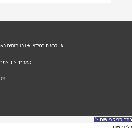
אין לראות במידע ו/או בניתוחים ב
אתר זה אינו אתר רשמי של minepi.com והוא מופעל בהתנדבות לש
מטב
פתח סרגל נגישות
כלי נגישות