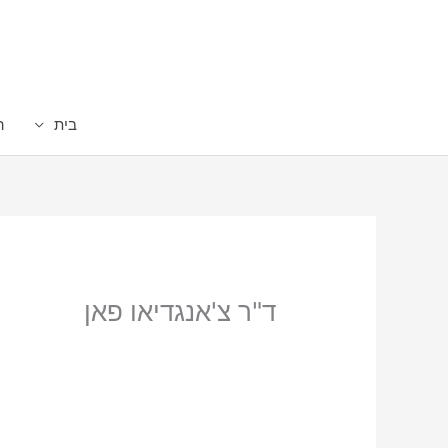
ילוג
תוכן
בית
ה
ד"ר צ'אנגדיאו פאן