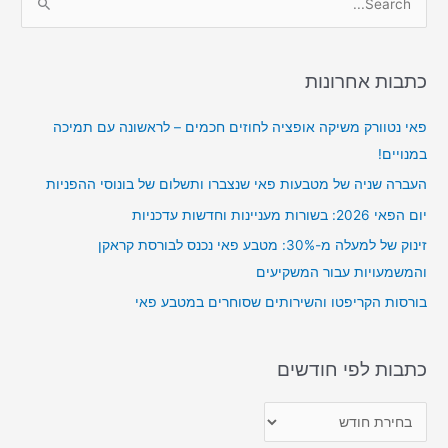
e
a
r
כתבות אחרונות
c
פאי נטוורק משיקה אופציה לחוזים חכמים – לראשונה עם תמיכה
h
במנויים!
f
o
העברה שניה של מטבעות פאי שנצברו ותשלום של בונוסי ההפניות
r
יום הפאי 2026: בשורות מעניינות וחדשות עדכניות
:
זינוק של למעלה מ-30%: מטבע פאי נכנס לבורסת קראקן
והמשמעויות עבור המשקיעים
בורסות הקריפטו והשירותים שסוחרים במטבע פאי
כתבות לפי חודשים
כ
ת