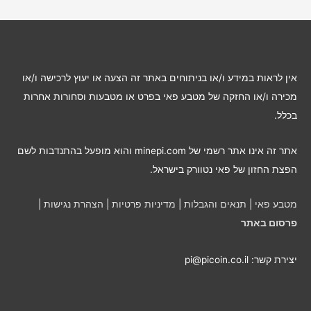
ב
ו
ת
ל
אין לראות במידע ו/או בניתוחים באתר זה הצעה או יעוץ לרכישה ו/או
פ
מכירה ו/או החזקה של מטבע פאי בפרט או מטבעות וסחורות אחרות
י
בכלל.
ח
ו
אתר זה אינו אתר רשמי של minepi.com והוא מופעל בהתנדבות לשם
ד
הפצת החזון של פאי נטוורק בישראל.
ש
י
מטבע פאי
|
תנאים והגבלות
|
מדיניות פרטיות
|
הצהרת נגישות
|
ם
פרסום באתר
יצירת קשר: pi@picoin.co.il