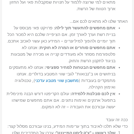
מתאים למי שרוצה ללמוד על חנויות שמקבלות פאי ועל החזון
ארוך הטווח של הרשת.
האתר שלנו לא מתאים לכם אם…
אתם מחפשים להתעשר תוך לילה:
פרויקט פאי מבוסס על
בניית רשת וערך לאורך זמן. אם הציפייה שלכם היא למכור הכל
תוך יומיים ולהפוך למיליונרים – המידע כאן עשוי לאכזב אתכם.
אתם מחפשים סוחרים או המרה לא חוקית:
אנחנו לא
פלטפורמת מסחר ולא מעודדים קנייה או מכירה של מטבעות
בניגוד לתקנון הרשת והחוק.
אתם מחפשים הבטחות למחיר ספציפי:
אנחנו לא מתעסקים
בניחושים או ב"נבואות" לגבי שווי המטבע בדולרים. אנחנו
מתמקדים בעובדות (
מחשבון שווי מטבע עדכני
), טכנולוגיה
ואימוץ הקהילה.
אין לכם סבלנות ללמידה:
עולם הקריפטו דורש הבנה מינימלית
בתפעול ארנקים ואימות נתונים. אם אתם מחפשים שמישהו
יעשה עבורכם את העבודה – זה לא המקום.
ככה זה עובד
כדי שלא תלכו לאיבוד בתוך ערימות המידע, בנינו עבורכם מסלול קצר:
שלב ראשון – "צ'ק ליסט המייננט":
עברו על המדריכים שלנו