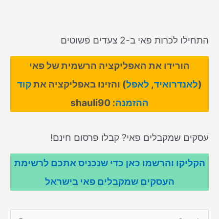
התחילו לכרות פאי ב-2 צעדים פשוטים
הורידו את האפליקציה הרשמית של פאי
(
לאנדרואיד
,
לאפל
) והזינו באפליקציה את
קוד
ההזמנה
: shauli90
עסקים שמקבלים פאי? קבלו פרסום חינם!
הקליקו והרשמו כאן כדי שנכניס אתכם לרשימת
העסקים שמקבלים פאי בישראל
S