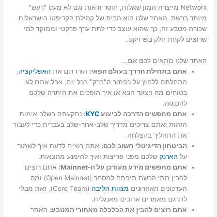
Network מייצרת המון שאלות, חוסר ודאות וגם לא מעט "רעש"
מיותר ברשת. האתר שלנו הוא הבית של קהילת הקריפטו הישראלית
שכורה מטבע זה, כך שהוא עוצב כדי לתת ערך פרקטי וממוקד למי
שרוצים לקחת חלק בפרויקט.
האתר שלנו מתאים לכם אם…
אתם בתחילת הדרך בעולם הפאי:
הורדתם את
האפליקציה
,
התחלתם ללחוץ על כפתור ה"ברק" בכל יום, אבל אתם לא
בטוחים מה הצעד הבא או איך הופכים את היתרה שלכם
להכנסה.
אתם מחפשים הדרכה לביצוע
KYC
:
נתקעתם בשלב אימות
הזהות ואתם צריכים מדריך שלב-אחר-שלב בעברית כדי לעבור
את התהליך בהצלחה.
הביטחון הדיגיטלי חשוב לכם:
אתם רוצים לדעת איך לשמור
על
הארנק
שלכם מפני פריצות ואיך להימנע מהונאות.
אתם מחפשים מידע מעודכן על ה-Mainnet:
אתם רוצים
להבין מתי הרשת תיפתח למסחר (Open Mainnet) ומה
העדכונים האחרונים
מצוות הליבה
(Core Team), זאת מבלי
לתרגם מאמרים ארוכים מאנגלית.
אתם רוצים להבין את הכלכלה מאחורי המטבע:
האתר