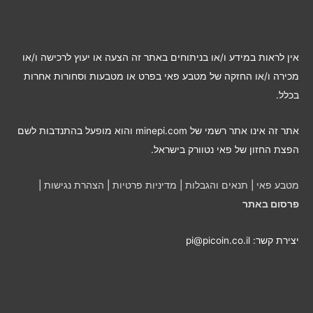
ו
ת
ל
אין לראות במידע ו/או בניתוחים באתר זה הצעה או יעוץ לרכישה ו/או
פ
מכירה ו/או החזקה של מטבע פאי בפרט או מטבעות וסחורות אחרות
י
בכלל.
ח
ו
אתר זה אינו אתר רשמי של minepi.com והוא מופעל בהתנדבות לשם
ד
הפצת החזון של פאי נטוורק בישראל.
ש
י
מטבע פאי
|
תנאים והגבלות
|
מדיניות פרטיות
|
הצהרת נגישות
|
ם
פרסום באתר
יצירת קשר: pi@picoin.co.il