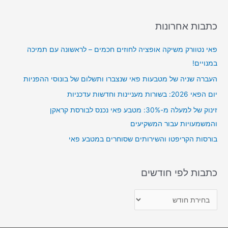
a
r
כתבות אחרונות
c
פאי נטוורק משיקה אופציה לחוזים חכמים – לראשונה עם תמיכה
h
במנויים!
f
o
העברה שניה של מטבעות פאי שנצברו ותשלום של בונוסי ההפניות
r
יום הפאי 2026: בשורות מעניינות וחדשות עדכניות
:
זינוק של למעלה מ-30%: מטבע פאי נכנס לבורסת קראקן
והמשמעויות עבור המשקיעים
בורסות הקריפטו והשירותים שסוחרים במטבע פאי
כתבות לפי חודשים
כ
ת
ב