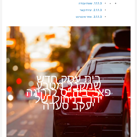
שעות עבודה
יצירת קשר
אתר אינטרנט
בית עסק חדש
שמקבל מטבע
פאי: ביה"ס לנהיגה
יהב בניהולו של
יעקב סעדה