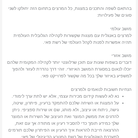
בהתאם לשפה והתכנים במצגת, כל המרצים בתחום הזה יחולקו לשני
סוגים של פעילויות:
מושב עולמי
למרצים באנגלית עם מצגות שקשורות לקהילה הגלובלית העולמית
תהיה אפשרות לפנות לקהל העולמי של רשת פאי.
מושב אזורי
דוברים בשפות שונות עם תוכן שרלוונטי יותר לקהילה המקומית שלהם
יוכלו לנאום במסגרת המושב האיזורי. זוהי דרך נהדרת לעזור ולהפוך
למשפיע באיזור שלך בכל מה שקשור לפרוייקט פאי.
הנחיות חשובות לנואמים ולמרצים
נא לא לעשות קידום מכירות עצמי, אלא יש לתת ערך לימודי.
על המצגת או השיחה שלכם להתמקד ברעיון, פיתרון, שיטה,
גישה, ניתוח או עיצוב, ולא מותג, שם או שירות ספציפי. ניתן
להדגים את ממשק המוצר ואת העיצוב של השירות או המוצר
שלך כמידע תומך כדי להסביר רעיון או מתודה אך עם זאת,
ההרצאה חייבת להראות איך הרעיון או הפיתרון שלכם תורמים
למערכת האקולוגית של רשת המטבע הדיגיטלי של פאי.