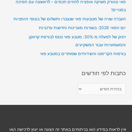
פאי נטוורק משיקה אופציה לחוזים חכמים – לראשונה עם תמיכה
h
במנויים!
f
o
העברה שניה של מטבעות פאי שנצברו ותשלום של בונוסי ההפניות
r
יום הפאי 2026: בשורות מעניינות וחדשות עדכניות
:
זינוק של למעלה מ-30%: מטבע פאי נכנס לבורסת קראקן
והמשמעויות עבור המשקיעים
בורסות הקריפטו והשירותים שסוחרים במטבע פאי
כתבות לפי חודשים
כ
ת
ב
ו
ת
ל
אין לראות במידע ו/או בניתוחים באתר זה הצעה או יעוץ לרכישה ו/או