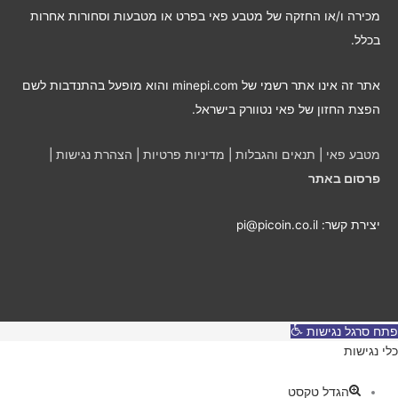
פ
מכירה ו/או החזקה של מטבע פאי בפרט או מטבעות וסחורות אחרות
י
בכלל.
ח
ו
אתר זה אינו אתר רשמי של minepi.com והוא מופעל בהתנדבות לשם
ד
הפצת החזון של פאי נטוורק בישראל.
ש
י
מטבע פאי
|
תנאים והגבלות
|
מדיניות פרטיות
|
הצהרת נגישות
|
ם
פרסום באתר
יצירת קשר: pi@picoin.co.il
פתח סרגל נגישות
כלי נגישות
הגדל טקסט