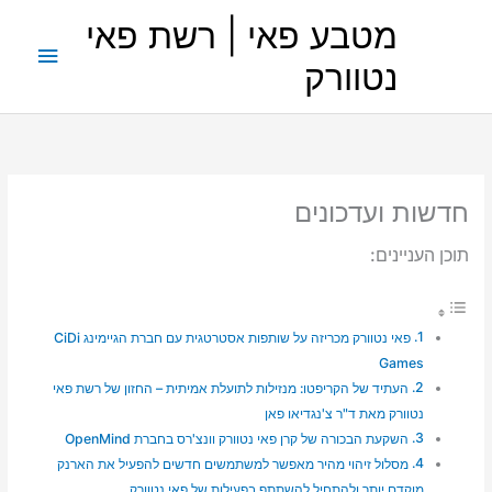
ילוג
מטבע פאי | רשת פאי
תוכן
תפריט
נטוורק
ראשי
חדשות ועדכונים
תוכן העניינים:
פאי נטוורק מכריזה על שותפות אסטרטגית עם חברת הגיימינג CiDi
Games
העתיד של הקריפטו: מנזילות לתועלת אמיתית – החזון של רשת פאי
נטוורק מאת ד"ר צ'נגדיאו פאן
השקעת הבכורה של קרן פאי נטוורק וונצ'רס בחברת OpenMind
מסלול זיהוי מהיר מאפשר למשתמשים חדשים להפעיל את הארנק
מוקדם יותר ולהתחיל להשתתף בפעילות של פאי נטוורק