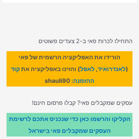
התחילו לכרות פאי ב-2 צעדים פשוטים
הורידו את האפליקציה הרשמית של פאי
(
לאנדרואיד
,
לאפל
) והזינו באפליקציה את
קוד
ההזמנה
: shauli90
עסקים שמקבלים פאי? קבלו פרסום חינם!
הקליקו והרשמו כאן כדי שנכניס אתכם לרשימת
העסקים שמקבלים פאי בישראל