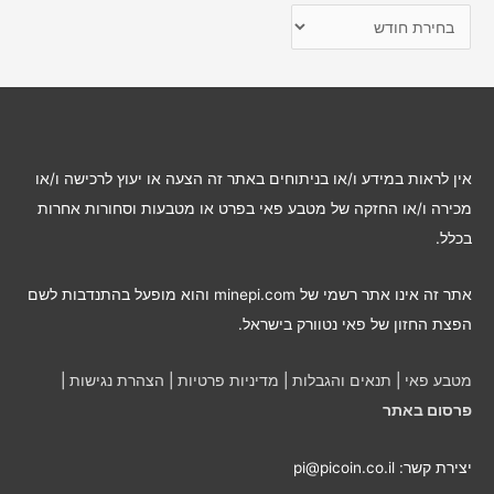
כ
ת
ב
ו
ת
ל
אין לראות במידע ו/או בניתוחים באתר זה הצעה או יעוץ לרכישה ו/או
פ
מכירה ו/או החזקה של מטבע פאי בפרט או מטבעות וסחורות אחרות
י
בכלל.
ח
ו
אתר זה אינו אתר רשמי של minepi.com והוא מופעל בהתנדבות לשם
ד
הפצת החזון של פאי נטוורק בישראל.
ש
י
מטבע פאי
|
תנאים והגבלות
|
מדיניות פרטיות
|
הצהרת נגישות
|
ם
פרסום באתר
יצירת קשר: pi@picoin.co.il