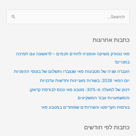
S
e
a
r
כתבות אחרונות
c
פאי נטוורק משיקה אופציה לחוזים חכמים – לראשונה עם תמיכה
h
במנויים!
f
o
העברה שניה של מטבעות פאי שנצברו ותשלום של בונוסי ההפניות
r
יום הפאי 2026: בשורות מעניינות וחדשות עדכניות
:
זינוק של למעלה מ-30%: מטבע פאי נכנס לבורסת קראקן
והמשמעויות עבור המשקיעים
בורסות הקריפטו והשירותים שסוחרים במטבע פאי
כתבות לפי חודשים