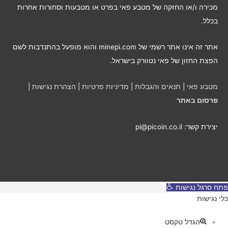
פ
מכירה ו/או החזקה של מטבע פאי בפרט או מטבעות וסחורות אחרות
י
בכלל.
ח
ו
אתר זה אינו אתר רשמי של minepi.com והוא מופעל בהתנדבות לשם
ד
הפצת החזון של פאי נטוורק בישראל.
ש
י
מטבע פאי
|
תנאים והגבלות
|
מדיניות פרטיות
|
הצהרת נגישות
|
ם
פרסום באתר
יצירת קשר: pi@picoin.co.il
פתח סרגל נגישות
כלי נגישות
הגדל טקסט