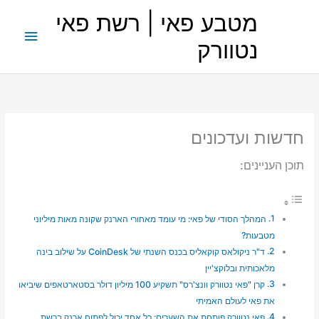
ילוג
מטבע פאי | רשת פאי
תוכן
תפריט
נטוורק
ראשי
חדשות ועדכונים
תוכן העניינים:
המהלך הסודי של פאי: מי עומד מאחורי הארנק שקונה מאות מיליוני
מטבעות?
ד"ר ניקולאס קוקאליס בכנס השנתי של CoinDesk על שילוב בינה
מלאכותית ובלוקצ'יין
קרן "פאי נטוורק וונצ'רס" תשקיע 100 מיליון דולר בסטארטאפים שיביאו
את פאי לעולם האמיתי
פאי נטוורק פותחת את השערים: כל אחד יכול לפתוח ארנק ברשת