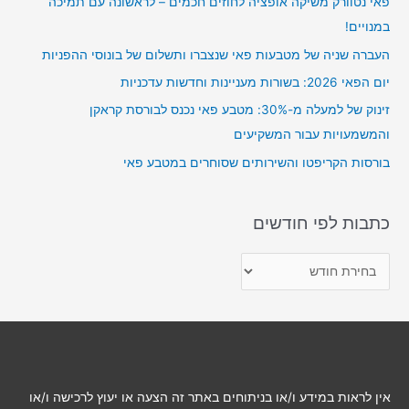
פאי נטוורק משיקה אופציה לחוזים חכמים – לראשונה עם תמיכה
h
במנויים!
f
o
העברה שניה של מטבעות פאי שנצברו ותשלום של בונוסי ההפניות
r
יום הפאי 2026: בשורות מעניינות וחדשות עדכניות
:
זינוק של למעלה מ-30%: מטבע פאי נכנס לבורסת קראקן
והמשמעויות עבור המשקיעים
בורסות הקריפטו והשירותים שסוחרים במטבע פאי
כתבות לפי חודשים
כ
ת
ב
ו
ת
ל
אין לראות במידע ו/או בניתוחים באתר זה הצעה או יעוץ לרכישה ו/או