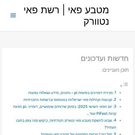
ילוג
מטבע פאי | רשת פאי
תוכן
תפריט
נטוורק
ראשי
חדשות ועדכונים
תוכן העניינים:
מכירת דומיינים בסיומת pi – נתונים, מידע ושאלות נפוצות
קבוצות וקהילות פאי ישראליות בווטסאפ וברשתות החברתיות
יום הפאי השישי 2025: בסימן שירותים שימושיים, דומייני .pi חגיגת
קניות PiFest ועוד…
שבוע להשקת מטבע פאי נטוורק: תנודתיות, ביקוש ומה צופן בחובו
העתיד?
מזל טוב! הרשת הפתוחה של מטבע פאי הושקה!