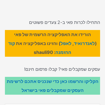
התחילו לכרות פאי ב-2 צעדים פשוטים
הורידו את האפליקציה הרשמית של פאי
(
לאנדרואיד
,
לאפל
) והזינו באפליקציה את
קוד
ההזמנה
: shauli90
עסקים שמקבלים פאי? קבלו פרסום חינם!
הקליקו והרשמו כאן כדי שנכניס אתכם לרשימת
העסקים שמקבלים פאי בישראל