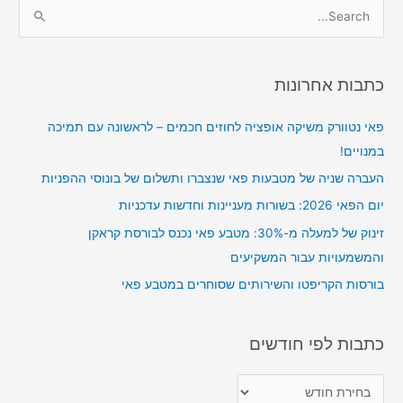
S
e
a
r
כתבות אחרונות
c
פאי נטוורק משיקה אופציה לחוזים חכמים – לראשונה עם תמיכה
h
במנויים!
f
o
העברה שניה של מטבעות פאי שנצברו ותשלום של בונוסי ההפניות
r
יום הפאי 2026: בשורות מעניינות וחדשות עדכניות
:
זינוק של למעלה מ-30%: מטבע פאי נכנס לבורסת קראקן
והמשמעויות עבור המשקיעים
בורסות הקריפטו והשירותים שסוחרים במטבע פאי
כתבות לפי חודשים
כ