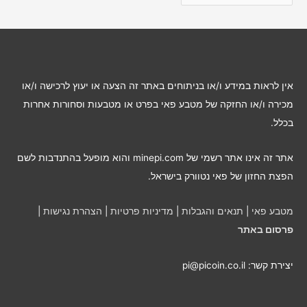
ת
ב
ו
ת
ל
אין לראות במידע ו/או בניתוחים באתר זה הצעה או יעוץ לרכישה ו/או
פ
מכירה ו/או החזקה של מטבע פאי בפרט או מטבעות וסחורות אחרות
י
בכלל.
ח
ו
אתר זה אינו אתר רשמי של minepi.com והוא מופעל בהתנדבות לשם
ד
הפצת החזון של פאי נטוורק בישראל.
ש
י
מטבע פאי
|
תנאים והגבלות
|
מדיניות פרטיות
|
הצהרת נגישות
|
ם
פרסום באתר
יצירת קשר: pi@picoin.co.il