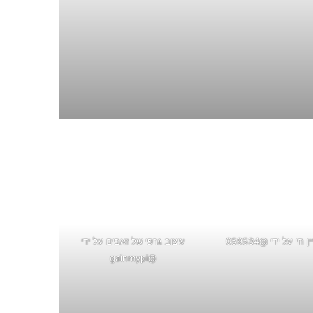
 חי על ידי @059534
עיצוב גרפי של זאבים על ידי
@gainmypi