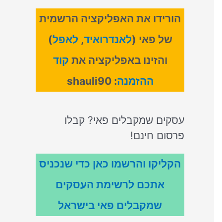
הורידו את האפליקציה הרשמית
של פאי (
לאנדרואיד
,
לאפל
)
והזינו באפליקציה את
קוד
ההזמנה
: shauli90
עסקים שמקבלים פאי? קבלו
פרסום חינם!
הקליקו והרשמו כאן כדי שנכניס
אתכם לרשימת העסקים
שמקבלים פאי בישראל