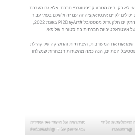
אי לא רק יהיה מטבע קריפטוגרפי חברתי אלא גם מערכת
יכולים לקיים אינטראקציה זה עם זה ולשלם בפאי עבור
שירותים וסחורות. אפליקציית Pi Chat, שבה התקיים חלק גדול מפסטיבל #Pi2DayArt בשנת 2022,
ל אינטראקטיביות חברתית בהיסטוריה של פאי.
 שמראות את המעורבות, היצירתיות והתשוקה של קהילת
סטיבל הסתיים, הנה כמה מהיצירות הנבחרות שנשלחו
 מינימליסטית על ידי
פורטרטים של מייסדי פאי מצויירים
@monotan
בצבעי שמן על ידי @PeCuNia24