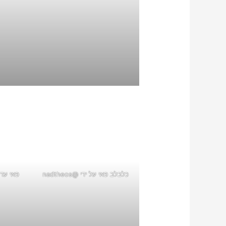
כלבלב פאי על ידי @nadtheos
פאי עדיין