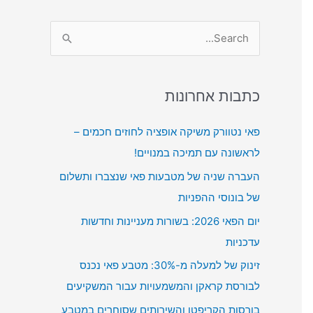
S
e
a
r
כתבות אחרונות
c
פאי נטוורק משיקה אופציה לחוזים חכמים –
h
לראשונה עם תמיכה במנויים!
f
העברה שניה של מטבעות פאי שנצברו ותשלום
o
של בונוסי ההפניות
r
:
יום הפאי 2026: בשורות מעניינות וחדשות
עדכניות
זינוק של למעלה מ-30%: מטבע פאי נכנס
לבורסת קראקן והמשמעויות עבור המשקיעים
בורסות הקריפטו והשירותים שסוחרים במטבע