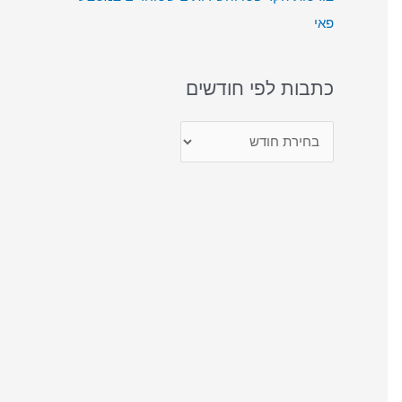
פאי
כתבות לפי חודשים
כ
ת
ב
ו
ת
ל
פ
י
ח
ו