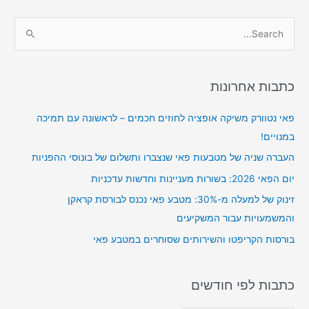
S
e
a
r
כתבות אחרונות
c
פאי נטוורק משיקה אופציה לחוזים חכמים – לראשונה עם תמיכה
h
במנויים!
f
o
העברה שניה של מטבעות פאי שנצברו ותשלום של בונוסי ההפניות
r
יום הפאי 2026: בשורות מעניינות וחדשות עדכניות
:
זינוק של למעלה מ-30%: מטבע פאי נכנס לבורסת קראקן
והמשמעויות עבור המשקיעים
בורסות הקריפטו והשירותים שסוחרים במטבע פאי
כתבות לפי חודשים