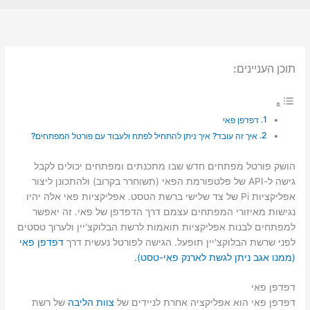
תוכן העניינים:
דפדפן פאי
איך זה עובד? איך ניתן להתחיל לפתח ולעבוד עם פורטל המפתחים?
הושק פורטל מפתחים חדש שבו מתכנתים ומפתחים יכולים לקבל
גישה ל-API של פלטפורמת הפאי (תשוחרר בקרוב) ולהתכונן ליצור
אפליקציות Pi של צד שלישי ברשת הטסט. אפליקציות פאי אלה יהיו
נגישות מאיזורי המפתחים עצמם דרך הדפדפן של פאי. זה יאפשר
למפתחים לבנות אפליקציות תואמות לרשת הבלוקצ'יין ולערוך טסטים
לפני שרשת הבלוקצ'יין תופעל. הגישה לפורטל נעשית דרך
דפדפן פאי
(ממנו אגב ניתן לגשת לארנק פאי-טסט).
דפדפן פאי
דפדפן פאי הוא אפליקציה אחרת לניידים של
צוות הליבה
של רשת