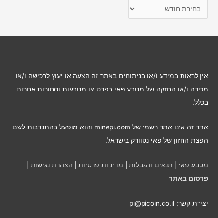
כ
ת
ב
ו
ת
ל
אין לראות במידע ו/או בניתוחים באתר זה הצעה או יעוץ לרכישה ו/או
פ
מכירה ו/או החזקה של מטבע פאי בפרט או מטבעות וסחורות אחרות
י
בכלל.
ח
ו
אתר זה אינו אתר רשמי של minepi.com והוא מופעל בהתנדבות לשם
ד
הפצת החזון של פאי נטוורק בישראל.
ש
י
מטבע פאי
|
תנאים והגבלות
|
מדיניות פרטיות
|
הצהרת נגישות
|
ם
פרסום באתר
יצירת קשר: pi@picoin.co.il