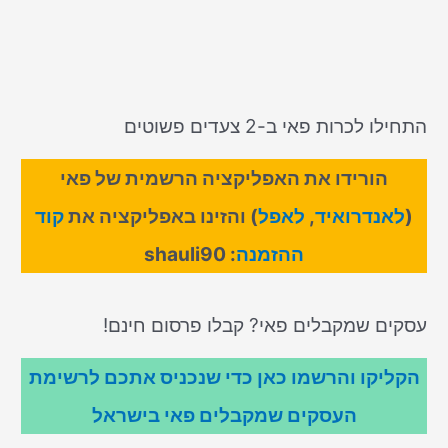
התחילו לכרות פאי ב-2 צעדים פשוטים
הורידו את האפליקציה הרשמית של פאי
(
לאנדרואיד
,
לאפל
) והזינו באפליקציה את
קוד
ההזמנה
: shauli90
עסקים שמקבלים פאי? קבלו פרסום חינם!
הקליקו והרשמו כאן כדי שנכניס אתכם לרשימת
העסקים שמקבלים פאי בישראל