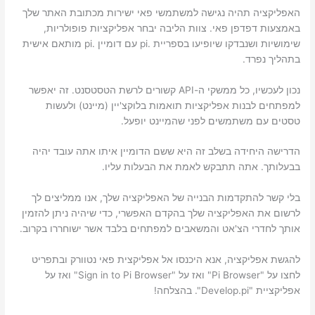
האפליקציה תהיה נגישה למשתמשי פאי ישירות מכתובת האתר שלך
באמצעות דפדפן פאי. צוות הליבה יבחר אפליקציות פופולריות,
שימושיות ושנבדקו שיופיעו בספריית .pi עם דומיין .pi מותאם אישית
בתהליך נפרד.
נכון לעכשיו, כל ממשקי ה-API קשורים לרשת הטסטסנט. זה יאפשר
למפתחים לבנות אפליקציות תואמות בלוקצ'יין (מיינט) ולעשות
טסטים עם משתמשים לפני שהמיינט יופעל.
הדרישה היחידה בשלב זה היא ששם הדומיין איתו אתה עובד יהיה
בבעלותך. אתה תתבקש לאמת את הבעלות עליו.
בלי קשר להתקדמות הבנייה של האפליקציה שלך, אנו ממליצים לך
לרשום את האפליקציה שלך בהקדם האפשרי, כדי שיהיה ניתן להזמין
אותך לחדרי הצ'אט והמשאבים למפתחים בלבד אשר ישוחררו בקרוב.
להגשת אפליקציה, אנא היכנסו אל אפליקצית פאי נטוורק ובתפריט
לחצו על "Pi Browser" ואז על "Sign in to Pi Browser" ואז על
אפליקציית "Develop.pi". בהצלחה!