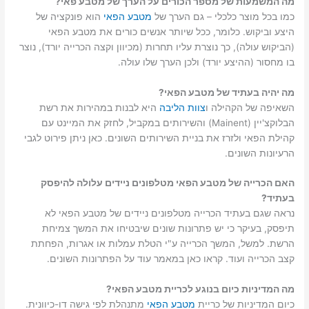
מה המשמעות של מספר הכורים על הערך של מטבע פאי?
כמו בכל מוצר כלכלי – גם הערך של
מטבע הפאי
הוא פונקציה של
היצע וביקוש. כלומר, ככל שיותר אנשים כורים את מטבע הפאי
(הביקוש עולה), כך נוצרת עליו תחרות (מכיוון וקצה הכרייה יורד), נוצר
בו מחסור (ההיצע יורד) ולכן הערך שלו עולה.
מה יהיה בעתיד של מטבע הפאי?
השאיפה של הקהילה ו
צוות הליבה
היא לבנות במהירות את רשת
הבלוקצ'יין (Mainent) והשירותים במקביל, לחזק את המיינט עם
קהילת הפאי ולזרז את בניית השירותים השונים. כאן ניתן פירוט לגבי
הרעיונות השונים.
האם הכרייה של מטבע הפאי מטלפונים ניידים עלולה להיפסק
בעתיד?
נראה שגם בעתיד הכרייה מטלפונים ניידים של מטבע הפאי לא
תיפסק, בעיקר כי יש פתרונות שונים שיבטיחו את המשך צמיחת
הרשת. למשל, המשך הכרייה ע"י הטלת עמלות או אגרות, הפחתת
קצב הכרייה ועוד. קראו כאן במאמר עוד על הפתרונות השונים.
מה המדיניות כיום בנוגע לכריית מטבע הפאי?
כיום המדיניות של כריית
מטבע הפאי
מתנהלת לפי גישה דו-כיוונית.