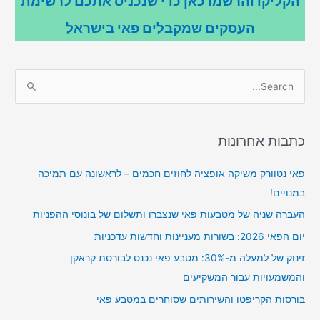
הקליקו והרשמו כאן כדי שנכניס אתכם לרשימת
העסקים שמקבלים פאי בישראל
S
e
a
r
כתבות אחרונות
c
פאי נטוורק משיקה אופציה לחוזים חכמים – לראשונה עם תמיכה
h
במנויים!
f
o
העברה שניה של מטבעות פאי שנצברו ותשלום של בונוסי ההפניות
r
יום הפאי 2026: בשורות מעניינות וחדשות עדכניות
:
זינוק של למעלה מ-30%: מטבע פאי נכנס לבורסת קראקן
והמשמעויות עבור המשקיעים
בורסות הקריפטו והשירותים שסוחרים במטבע פאי