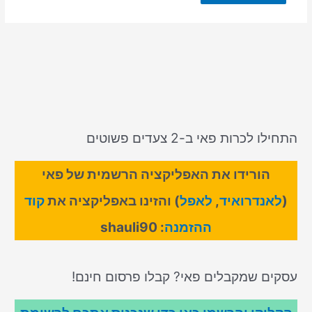
התחילו לכרות פאי ב-2 צעדים פשוטים
הורידו את האפליקציה הרשמית של פאי
(
לאנדרואיד
,
לאפל
) והזינו באפליקציה את
קוד
ההזמנה
: shauli90
עסקים שמקבלים פאי? קבלו פרסום חינם!