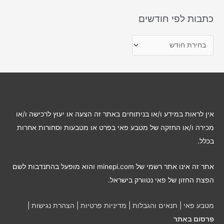
כתבות לפי חודשים
כ
ת
ב
ו
ת
ל
אין לראות במידע ו/או בניתוחים באתר זה הצעה או יעוץ לרכישה ו/או
פ
מכירה ו/או החזקה של מטבע פאי בפרט או מטבעות וסחורות אחרות
י
בכלל.
ח
ו
אתר זה אינו אתר רשמי של minepi.com והוא מופעל בהתנדבות לשם
ד
הפצת החזון של פאי נטוורק בישראל.
ש
י
מטבע פאי
|
תנאים והגבלות
|
מדיניות פרטיות
|
הצהרת נגישות
|
ם
פרסום באתר