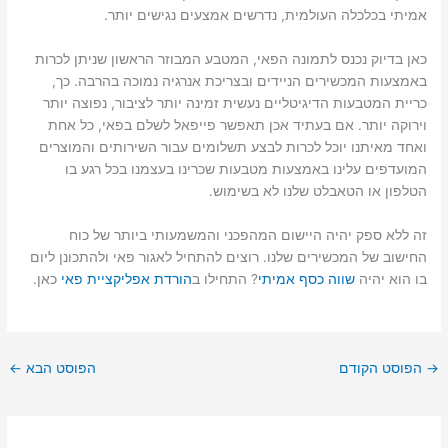
אמיתי בכלכלה העולמית, נדרשים אמצעים נגישים יותר.
כאן בדיוק נכנס לתמונה הפאי, המטבע המבוזר הראשון שניתן לכרות
באמצעות המכשירים הניידים ובצריכת אנרגיה נמוכה בהרבה. כך,
כריית המטבעות הדיגיטליים נעשית זמינה יותר לציבור, נפוצה יותר
וירוקה יותר. אם בעתיד אכן תאפשר פייפאל לשלם בפאי, כל אחת
ואחד מאיתנו יוכל לכרות לבצע תשלומים עבור השירותים והמוצרים
המועדפים עלינו באמצעות מטבעות שכרינו בעצמנו בכל רגע בו
הטלפון או הטאבלט שלנו לא בשימוש.
זה ללא ספק יהיה היישום המהפכני והמשמעותי ביותר של כוח
החישוב של המכשירים שלנו. רוצים להתחיל לאגור פאי ולהתכונן ליום
בו הוא יהיה
שווה כסף אמיתי
? התחילו ב
הורדת אפליקציית פאי
כאן.
→
הפוסט הקודם
הפוסט הבא
←