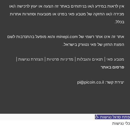
ל
אין לראות במידע ו/או בניתוחים באתר זה הצעה או יעוץ לרכישה ו/או
פ
מכירה ו/או החזקה של מטבע פאי בפרט או מטבעות וסחורות אחרות
י
בכלל.
ח
ו
אתר זה אינו אתר רשמי של minepi.com והוא מופעל בהתנדבות לשם
ד
הפצת החזון של פאי נטוורק בישראל.
ש
י
מטבע פאי
|
תנאים והגבלות
|
מדיניות פרטיות
|
הצהרת נגישות
|
ם
פרסום באתר
יצירת קשר: pi@picoin.co.il
פתח סרגל נגישות
כלי נגישות