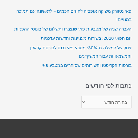
c
פאי נטוורק משיקה אופציה לחוזים חכמים – לראשונה עם תמיכה
h
במנויים!
f
o
העברה שניה של מטבעות פאי שנצברו ותשלום של בונוסי ההפניות
r
יום הפאי 2026: בשורות מעניינות וחדשות עדכניות
:
זינוק של למעלה מ-30%: מטבע פאי נכנס לבורסת קראקן
והמשמעויות עבור המשקיעים
בורסות הקריפטו והשירותים שסוחרים במטבע פאי
כתבות לפי חודשים
כ
ת
ב
ו
ת