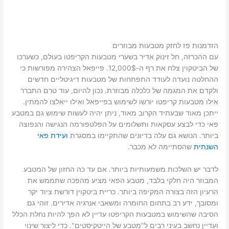
הזדמנות פז לחזק מטבעות מבוזרים
עם ההכרזה, חל זינוק אדיר בשערי מטבעות הקריפטו בעולם, כשערכו
של הביטקוין צלח את רף ה-12,000$. פייפאל הצהירה מפורשות כי
ההחלטה נועדה לעודד התפתחות של מטבעות דיגיטליים חדשים
ולקדם את המגמה של כלכלה מבוזרת. נכון להיום, עוד טרם התברר
אילו מטבעות קריפטו יורשו לשימוש בפייפאל ואילו ייאלצו להמתין.
ייתכן מאוד שבעתיד הקרוב מאוד, ניתן יהיה לעשות שימוש גם במטבע
פאי כדי לבצע עסקאות ותשלומים על הפלטפורמה הנגישה והנפוצה
ביותר. הנושא גם עלה בדיונים שהתקיימו במסגרת
ועידת פאי
השנתית
שהסתיימה לא מכבר.
לדבר יש השלכות משמעותיות ביותר. אם עד כה החזון של המטבע
המבוזר היה חלקי בלבד, מטבע הפאי מציע מהפכה שתממש את
הרעיון הזה בצורה המקיפה ביותר. כריית ביטקוין דורשת ציוד יקר
ומסובך, ידע רב בתחום החומרה ומשאבי אנרגיה אדירים. זוהי גם
הסיבה שהשימוש במטבעות הקריפטו עדיין לא הפך להיות נחלת הכלל
ועדיין נחשב בעיני רבים ל"מטבע של הייטקיסטים". כדי ליצור שינוי