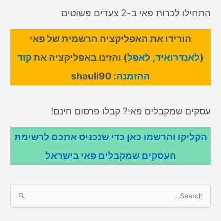
התחילו לכרות פאי ב-2 צעדים פשוטים
הורידו את האפליקציה הרשמית של פאי
(
לאנדרואיד
,
לאפל
) והזינו באפליקציה את
קוד
ההזמנה
: shauli90
עסקים שמקבלים פאי? קבלו פרסום חינם!
הקליקו והרשמו כאן כדי שנכניס אתכם לרשימת
העסקים שמקבלים פאי בישראל
S
e
a