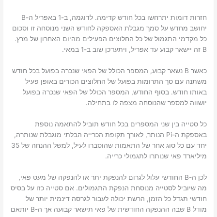
חזרות דומות יתרחשו בכל חודש קדימה. לדוגמה, ב-1 באפריל ה-B
יחושב מחדש על סמך מגבלת האספקה ​​לחודש השני מנוסחה זו וסכום
כל מקדמי התגמול של כל החלוצים הפעילים מהיום האחרון של מרץ.
B זה יישאר קבוע עד אפריל, ויתעדכן שוב ב-1 במאי.
כאשר B נשאר קבוע, המספר הכולל של הפאי שנכרה בפועל בכל חודש
משתנה עם סך התרומות בפועל של החלוצים הכורים באופן פעיל
באותו חודש. בסוף החודש, המספר הכולל של הפאי שנכרה בפועל
יושווה למספר שהנוסחה מצפה לו בתחילה.
כל סטייה בין שני המספרים בכל חודש תוביל להתאמה נוספת
באספקת ה-Pi הנותר, לאורך תקופת הכרייה הבלתי מוגבלת שנותרה,
יחד עם כל סוג אחר של התאמות שהוסברו לעיל, למשל ההנחה של 35
מיליארד פאי ​​שנותרו לתגמולי כרייה.
לכן ה-B החודשי עלול לגרום להנפקת יתר או להנפקה של מעט פאי,
מה שיוביל לסטייה מנוסחת הנפקת התגמולים. אם סטייה כזו על בסיס
חודשי תגדל כל הזמן, הרשת יכולה לעבור לגרסה דינמית יותר של
מודל B שבה ההנפקה החודשית של פאי תישאר קבועה אך ה-B יותאם