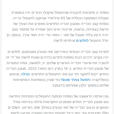
נוסחה זו מתכוונת להבטיח שהתגמול שיקבלו הכורים יהיו במסגרת
מגבלת האספקה ​​הכוללת של 65 מיליארד שהוקצו לתגמולי כרייה.
נוסחת קצב הכרייה ומנגנון הכריה החדשים מאזנים את הצורך של
הרשת בצמיחה, נגישות, אריכות ימים ותוך שמירה על מחסור (אם
יהיה היצע בלתי מוגבל של פאי – הפאי הרי יהיה חסר ערך). בנוסף, כך
יגדל התגמול
לחלוצים
שיתרמו לרשת.
למרות קצב הכרייה הבסיסי בפרוייקט פאי נטוורק מצטמצם, לחלוצים
יהיו בקרוב דרכים רבות נוספות לתרום בדרכים שונות לרשת ועל ידי זה
להגביר את שיעורי הכרייה האישיים שלהם. זו, למעשה, אחת המטרות
של מנגנון הכרייה החדש. ב-14 במרץ (יום הפאי) 2022, מנגנון הכרייה
החדש ייכנס לתוקף יחד עם סוגי התגמולים החדשים:
נעילה
, שימוש
באפליקציה ו
תפעול צמתי Node
כפי שצוין בנוסחאות המתאימות
שלהם במסמך הלבן שפורסם בדצמבר.
גם הגרסה הראשונה של נוסחת הנפקת התגמולים הפוחתת החדשה
וגם מנגנון הכרייה החדש מסמנים התקדמות גדולה בפיתוח מודל
הטוקנים ועיצוב הכרייה של פאי נטוורק במהלך שלב המיינט. השלבים
הללו מדגימים עוד יותר כיצד תקופת המיינט הסגורה מציעה לרשת