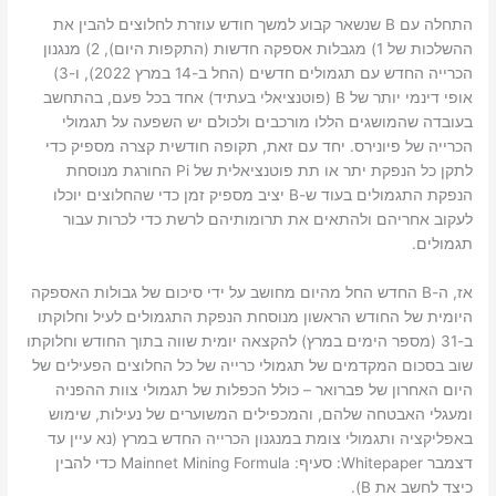
התחלה עם B שנשאר קבוע למשך חודש עוזרת לחלוצים להבין את
ההשלכות של 1) מגבלות אספקה ​​חדשות (התקפות היום), 2) מנגנון
הכרייה החדש עם תגמולים חדשים (החל ב-14 במרץ 2022), ו-3)
אופי דינמי יותר של B (פוטנציאלי בעתיד) אחד בכל פעם, בהתחשב
בעובדה שהמושגים הללו מורכבים ולכולם יש השפעה על תגמולי
הכרייה של פיונירס. יחד עם זאת, תקופה חודשית קצרה מספיק כדי
לתקן כל הנפקת יתר או תת פוטנציאלית של Pi החורגת מנוסחת
הנפקת התגמולים בעוד ש-B יציב מספיק זמן כדי שהחלוצים יוכלו
לעקוב אחריהם ולהתאים את תרומותיהם לרשת כדי לכרות עבור
תגמולים.
אז, ה-B החדש החל מהיום מחושב על ידי סיכום של גבולות האספקה ​​
היומית של החודש הראשון מנוסחת הנפקת התגמולים לעיל וחלוקתו
ב-31 (מספר הימים במרץ) להקצאה יומית שווה בתוך החודש וחלוקתו
שוב בסכום המקדמים של תגמולי כרייה של כל החלוצים הפעילים של
היום האחרון של פברואר – כולל הכפלות של תגמולי צוות ההפניה
ומעגלי האבטחה שלהם, והמכפילים המשוערים של נעילות, שימוש
באפליקציה ותגמולי צומת במנגנון הכרייה החדש במרץ (נא עיין עד
דצמבר Whitepaper: סעיף: Mainnet Mining Formula כדי להבין
כיצד לחשב את B).