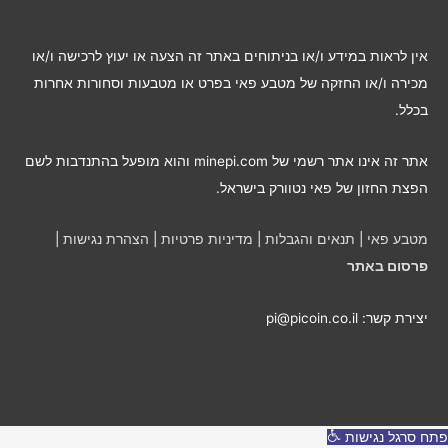
ת
ל
אין לראות במידע ו/או בניתוחים באתר זה הצעה או יעוץ לרכישה ו/או
פ
מכירה ו/או החזקה של מטבע פאי בפרט או מטבעות וסחורות אחרות
י
בכלל.
ח
ו
אתר זה אינו אתר רשמי של minepi.com והוא מופעל בהתנדבות לשם
ד
הפצת החזון של פאי נטוורק בישראל.
ש
י
מטבע פאי
|
תנאים והגבלות
|
מדיניות פרטיות
|
הצהרת נגישות
|
ם
פרסום באתר
יצירת קשר: pi@picoin.co.il
פתח סרגל נגישות