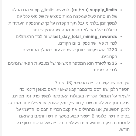
supply_limits (פאי/יום).
למעשה supply_limits הם הפלט
של הנוסחה לעיל שמקצה כמות ספציפית של פאי לכל יום
למשך זמן בלתי מוגבל תוך הקפדה על כך שההנפקה העתידית
הכוללת של פאי לא תחרוג מההיצע הזמין שנותר.
last_day_total_mining_rewards
שווה לסך התגמולים
לכריית פאי שהונפקו ביום הקודם.
1220
הוא פקטור כוונון שישתנה עוד במהלך החודשים
הקרובים.
35 מיליארד
הוא המספר המשוער של מטבעות הפאי שזמינים
לכרייה בעתיד.
איך מחושב קצב הכרייה הבסיסי (B) היום?
הספר הלבן שפורסם בדצמבר קבע ש-B יותאם באופן דינמי כדי
לשמור על תגמולי הכרייה בגבולות האספקה ​​למשך פרק זמן מסוים.
פרק הזמן יכול להיות שנתי, חודשי, יומי, שעתי, או אפילו יותר מפורט.
למען הפשטות, אנו מתחילים את קצב הכרייה הבסיסי הדינמי על
בסיס חודשי, כלומר B יישאר קבוע במשך חודש ויותאם בהתאם
לנוסחת הנפקת e rewards ופעילויות הכרייה של הרשת בסוף כל
חודש.