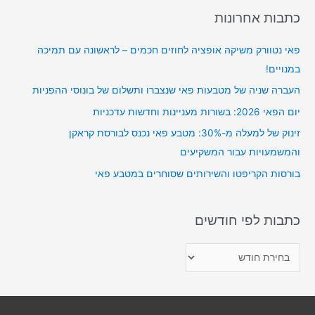
r
כתבות אחרונות
c
פאי נטוורק משיקה אופציה לחוזים חכמים – לראשונה עם תמיכה
h
במנויים!
f
o
העברה שניה של מטבעות פאי שנצברו ותשלום של בונוסי ההפניות
r
יום הפאי 2026: בשורות מעניינות וחדשות עדכניות
:
זינוק של למעלה מ-30%: מטבע פאי נכנס לבורסת קראקן
והמשמעויות עבור המשקיעים
בורסות הקריפטו והשירותים שסוחרים במטבע פאי
כתבות לפי חודשים
כ
ת
ב
ו