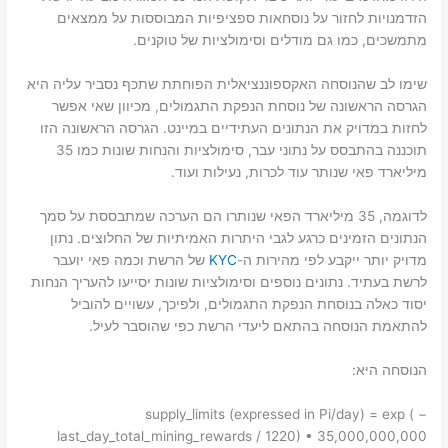
הזדמנויות לחזור על נוסחאות ספציפיות המבוססות על ממצאים
מתמשכים, כמו גם מודלים וסימולציות של טוקנים.
שימו לב שהנוסחה האקספוננציאלית הפוחתת שתכף נסביר עליה היא
הגרסה הראשונה של נוסחת הנפקת התגמולים, מכיוון שאי אפשר
לחזות במדויק את הנתונים העתידיים במיינט. הגרסה הראשונה הזו
תוכננה בהתבסס על נתוני עבר, סימולציות והנחות שונות כמו 35
מיליארד פאי ​​שנותר עוד לכרות, נעילות ועוד.
לדוגמה, 35 מיליארד הפאי שנותרו הם הערכה שמתבססת על סמך
הנתונים הזמינים כרגע לגבי היתרות האמיתיות של החלוצים. נתון
מדויק יותר ייקבע לפי מהירות ה-
KYC
של הרשת וכמה פאי יועבר
לרשת בעתיד. נתונים נוספים וסימולציות שונות יסייעו להעריך הנחות
יסוד כאלה בנוסחת הנפקת התגמולים, ולפיכך, עשויים להוביל
להתאמת הנוסחה בהתאם ליעדי הרשת כפי שהוסבר לעיל.
הנוסחה היא:
supply_limits (expressed in Pi/day) = exp ( −
last_day_total_mining_rewards / 1220) • 35,000,000,000