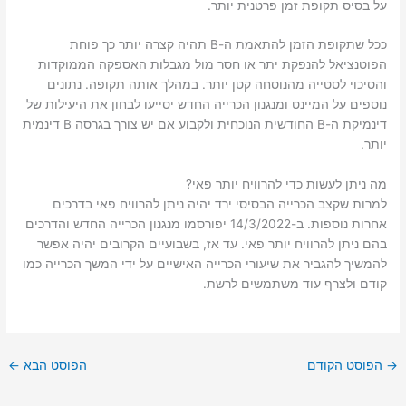
על בסיס תקופת זמן פרטנית יותר.
ככל שתקופת הזמן להתאמת ה-B תהיה קצרה יותר כך פוחת
הפוטנציאל להנפקת יתר או חסר מול מגבלות האספקה ​​הממוקדות
והסיכוי לסטייה מהנוסחה קטן יותר. במהלך אותה תקופה. נתונים
נוספים על המיינט ומנגנון הכרייה החדש יסייעו לבחון את היעילות של
דינמיקת ה-B החודשית הנוכחית ולקבוע אם יש צורך בגרסה B דינמית
יותר.
מה ניתן לעשות כדי להרוויח יותר פאי?
למרות שקצב הכרייה הבסיסי ירד יהיה ניתן להרוויח פאי בדרכים
אחרות נוספות. ב-14/3/2022 יפורסמו מנגנון הכרייה החדש והדרכים
בהם ניתן להרוויח יותר פאי. עד אז, בשבועיים הקרובים יהיה אפשר
להמשיך להגביר את שיעורי הכרייה האישיים על ידי המשך הכרייה כמו
קודם ולצרף עוד משתמשים לרשת.
→
הפוסט הקודם
הפוסט הבא
←