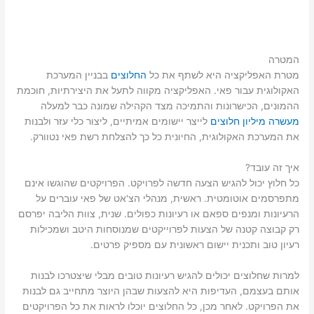
המטרה
מטרת האפליקציה היא לשתף את כל
החלוצים
בבניין המערכת
האקולוגית עבור פאי. האפליקציה מקווה לתעל את היצירתיות, חוכמת
ההמונים, הכישרונות והתמיכה מצד הקהילה שמונה כבר למעלה
מעשרה מיליון חלוצים
לייצר יישומים אמיתיים, ליצור כלי עזר ולבנות
את המערכת האקולוגית, החיונית כל כך להצלחת רשת פאי נטוורק.
איך זה עובד?
כל חלוץ יכול להגיש הצעה חדשה לפרויקט. הפרויקטים שהוגשו אינם
מתפרסמים אוטומטית. ראשית, מנהלי הצ'אט של פאי עוברים על
הרעיונות ומנפים ספאם או רעיונות כפולים. שנית, צוות הליבה יפרסם
רק קבוצה קטנה של הצעות לפרוייקטים שמנוסחות היטב ושמכילות
רעיון טוב ותכנית יישום ראשונית עם מספיק פרטים.
למרות שחלוצים יכולים להגיש רעיונות טובים מבלי שיצטרכו לבנות
אותם בעצמם, העדיפות היא להצעות שבהן היוצר מתחייב גם לבנות
את הפרויקט. לאחר מכן, כל החלוצים יוכלו לראות את כל הפרויקטים