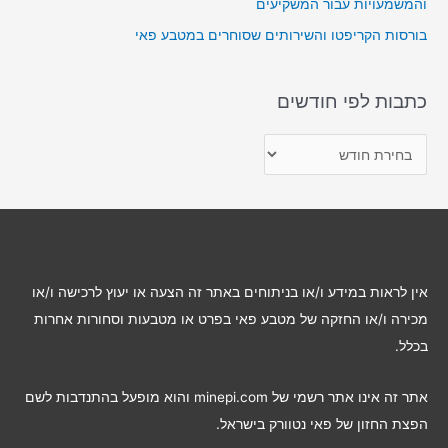
והמשמעויות עבור המשקיעים
בורסות הקריפטו והשירותים שסוחרים במטבע פאי
כתבות לפי חודשים
כ
ת
ב
ו
ת
ל
אין לראות במידע ו/או בניתוחים באתר זה הצעה או יעוץ לרכישה ו/או
פ
מכירה ו/או החזקה של מטבע פאי בפרט או מטבעות וסחורות אחרות
י
בכלל.
ח
ו
אתר זה אינו אתר רשמי של minepi.com והוא מופעל בהתנדבות לשם
ד
הפצת החזון של פאי נטוורק בישראל.
ש