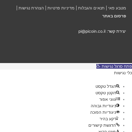
י
מטבע פאי
|
תנאים והגבלות
|
מדיניות פרטיות
|
הצהרת נגישות
|
ם
פרסום באתר
יצירת קשר: pi@picoin.co.il
פתח סרגל נגישות
כלי נגישות
הגדל טקסט
הקטן טקסט
גווני אפור
ניגודיות גבוהה
ניגודיות הפוכה
רקע בהיר
הדגשת קישורים
פונט קריא