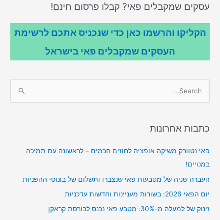
עסקים שמקבלים פאי? קבלו פרסום חינם!
הקליקו והרשמו כאן כדי שנכניס אתכם לרשימת
העסקים שמקבלים פאי בישראל
S
e
a
r
כתבות אחרונות
c
פאי נטוורק משיקה אופציה לחוזים חכמים – לראשונה עם תמיכה
h
במנויים!
f
o
העברה שניה של מטבעות פאי שנצברו ותשלום של בונוסי ההפניות
r
יום הפאי 2026: בשורות מעניינות וחדשות עדכניות
:
זינוק של למעלה מ-30%: מטבע פאי נכנס לבורסת קראקן