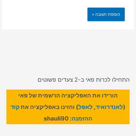
התחילו לכרות פאי ב-2 צעדים פשוטים
הורידו את האפליקציה הרשמית של פאי
(
לאנדרואיד
,
לאפל
) והזינו באפליקציה את
קוד
ההזמנה
: shauli90