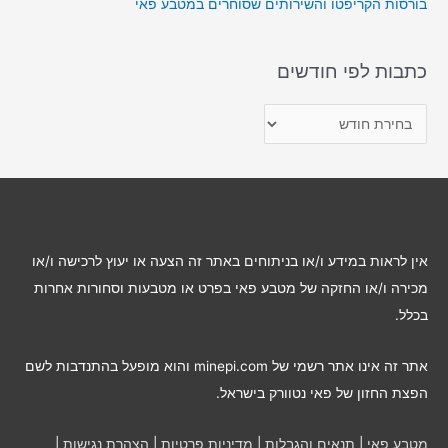
בורסות הקריפטו והשירותים שסוחרים במטבע פאי
כתבות לפי חודשים
כ
ת
ב
ו
ת
ל
אין לראות במידע ו/או בניתוחים באתר זה הצעה או יעוץ לרכישה ו/או
פ
מכירה ו/או החזקה של מטבע פאי בפרט או מטבעות וסחורות אחרות
י
בכלל.
ח
ו
אתר זה אינו אתר רשמי של minepi.com והוא מופעל בהתנדבות לשם
ד
הפצת החזון של פאי נטוורק בישראל.
ש
י
מטבע פאי
|
תנאים והגבלות
|
מדיניות פרטיות
|
הצהרת נגישות
|