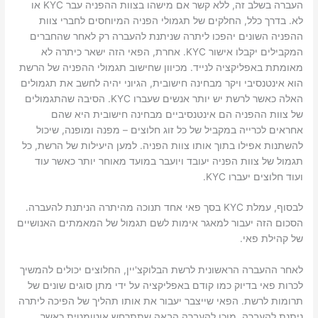
העברה בשלב זה, ללא קשר אם מישהו בצוות ההפניה עבר KYC או
לא. בדרך כלל, החלקים של תגמולי הפניה המיוחסים לחברי צוות
ההפניה השונים יהפכו ליתרה שניתנת להעברה רק לאחר שהחברים
המקבילים יקבלו אישור KYC. אחרת, הפאי הזה ישאר כיתרה לא
מאומתת באפליקציה לנייד. מכיוון שחישוב תגמולי ההפניה של הרשת
הוא אינטנסיבי ויקר מבחינה חישובית, הגיוני יהיה לחשב את תגמולים
האלה כאשר לרשת יש יותר אנשים שעברו KYC. הסיבה שהתגמולים
של צוות ההפניה הם אינטנסיביים מבחינה חישובית היא שהם
אחראים לכרייה במקביל של כל זוג חלוצים – מפנה ומופנה, שיכול
להשתנות אפילו בתוך אותו צוות הפניה. למען היעילות של הרשת, כל
תגמול של צוות הפניה יעובד ויועבר במועד מאוחר יותר כאשר עוד
ועוד חלוצים יעברו KYC.
לבסוף, עמלת KYC בסך פאי אחד תנוכה מהיתרה הניתנת להעברה.
הסכום הזה יעבור למאגר אימות לשם תגמול של המאמתים האנושיים
של קהילת פאי.
לאחר ההעברה הראשונית לרשת הבלוקצ'יין, החלוצים יכולים להמשיך
לכרות פאי בדיוק כמו קודם באפליקציה על ידי מתן סוגים שונים של
תרומות לרשת. הפאי שייצבר יעבור את אותו תהליך של הפיכה ליתרה
ניתנת להעברה, מוכן להעברה הבאה שתתרחש אוטומטית כאשר