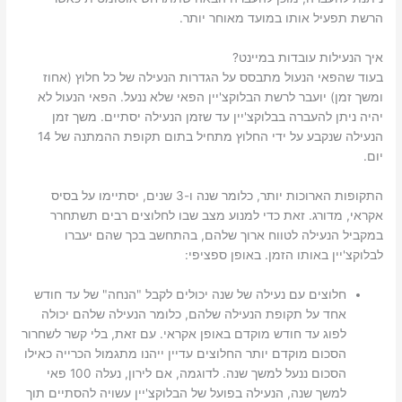
הרשת תפעיל אותו במועד מאוחר יותר.
איך הנעילות עובדות במיינט?
בעוד שהפאי הנעול מתבסס על הגדרות הנעילה של כל חלוץ (אחוז
ומשך זמן) יועבר לרשת הבלוקצ'יין הפאי שלא ננעל. הפאי הנעול לא
יהיה ניתן להעברה בבלוקצ'יין עד שזמן הנעילה יסתיים. משך זמן
הנעילה שנקבע על ידי החלוץ מתחיל בתום תקופת ההמתנה של 14
יום.
התקופות הארוכות יותר, כלומר שנה ו-3 שנים, יסתיימו על בסיס
אקראי, מדורג. זאת כדי למנוע מצב שבו לחלוצים רבים תשתחרר
במקביל הנעילה לטווח ארוך שלהם, בהתחשב בכך שהם יעברו
לבלוקצ'יין באותו הזמן. באופן ספציפי:
חלוצים עם נעילה של שנה יכולים לקבל "הנחה" של עד חודש
אחד על תקופת הנעילה שלהם, כלומר הנעילה שלהם יכולה
לפוג עד חודש מוקדם באופן אקראי. עם זאת, בלי קשר לשחרור
הסכום מוקדם יותר החלוצים עדיין ייהנו מתגמול הכרייה כאילו
הסכום ננעל למשך שנה. לדוגמה, אם לירון, נעלה 100 פאי
למשך שנה, הנעילה בפועל של הבלוקצ'יין עשויה להסתיים תוך