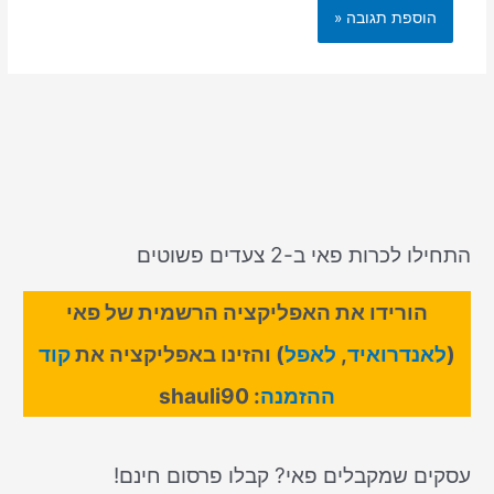
התחילו לכרות פאי ב-2 צעדים פשוטים
הורידו את האפליקציה הרשמית של פאי
(
לאנדרואיד
,
לאפל
) והזינו באפליקציה את
קוד
ההזמנה
: shauli90
עסקים שמקבלים פאי? קבלו פרסום חינם!