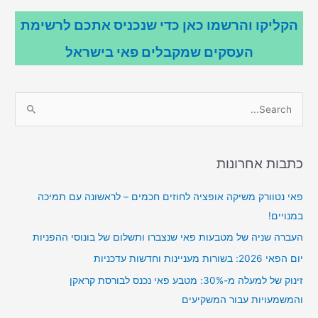
הקליקו והרשמו כאן כדי שנכניס אתכם לרשימת
העסקים שמקבלים פאי בישראל
S
e
a
r
כתבות אחרונות
c
פאי נטוורק משיקה אופציה לחוזים חכמים – לראשונה עם תמיכה
h
במנויים!
f
o
העברה שניה של מטבעות פאי שנצברו ותשלום של בונוסי ההפניות
r
יום הפאי 2026: בשורות מעניינות וחדשות עדכניות
:
זינוק של למעלה מ-30%: מטבע פאי נכנס לבורסת קראקן
והמשמעויות עבור המשקיעים