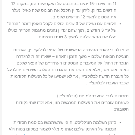
11 חודשים ו-15 ימים בהתבסס על האקראיות הזו, במקום 12
חודשים בדיוק. לירון עדיין תקבל את הבונוס שלה כאילו נעלה
את הסכום למשך 12 חודשים שלמים.
חלוצים עם נעילה של 3 שנים יכולים לקבל באופן דומה "הנחה"
של עד 3 חודשים, תוך שהם עדיין נהנים מתגמול הכרייה כאילו
נעלו את הפאי שלהם למשך 3 שנים תמימות.
שימו לב כי לאחר ההעברה הראשונית של הפאי לבלוקצ'יין, הגדרות
הנעילה הבאות שלכם – משך הזמן והאחוז – ישארו זהות להגדרה
הנוכחית ויחולו על המעברים הנוספים העתידיים של הפאי שלכם
באופן אוטומטי, אלא אם תשנו את ההגדרות האלה. השינויים יחולו על
כל העברה חדשה לבלוקצ'יין, אך לא ישפיעו על כל הנעילות הקודמות
שכבר הועברו לבלוקצ'יין.
תזכורות לגבי המעבר למיינט (הבלוקצ'יין)
כשאתם עוברים את הפעילות המרגשת הזו, אנא זכרו שתי נקודות
חשובות:
בזמן השלמת הצ'קליסט, חיוני שתשתמשו בסיסמה הסודית
הנכונה של הארנק שלכם אותו מומלץ לשמור במקום בטוח ולא