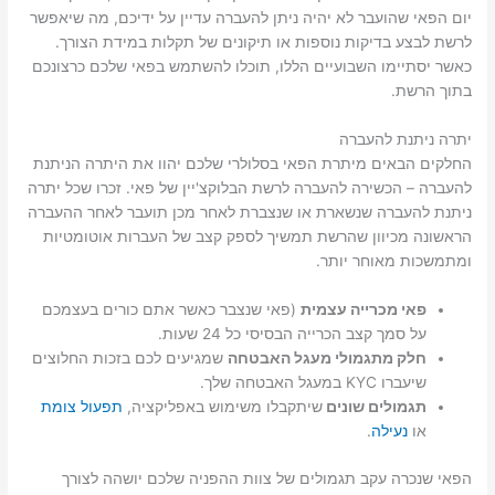
יום הפאי שהועבר לא יהיה ניתן להעברה עדיין על ידיכם, מה שיאפשר
לרשת לבצע בדיקות נוספות או תיקונים של תקלות במידת הצורך.
כאשר יסתיימו השבועיים הללו, תוכלו להשתמש בפאי שלכם כרצונכם
בתוך הרשת.
יתרה ניתנת להעברה
החלקים הבאים מיתרת הפאי בסלולרי שלכם יהוו את היתרה הניתנת
להעברה – הכשירה להעברה לרשת הבלוקצ'יין של פאי. זכרו שכל יתרה
ניתנת להעברה שנשארת או שנצברת לאחר מכן תועבר לאחר ההעברה
הראשונה מכיוון שהרשת תמשיך לספק קצב של העברות אוטומטיות
ומתמשכות מאוחר יותר.
פאי מכרייה עצמית
(פאי שנצבר כאשר אתם כורים בעצמכם
על סמך קצב הכרייה הבסיסי כל 24 שעות.
חלק מתגמולי מעגל האבטחה
שמגיעים לכם בזכות החלוצים
שיעברו KYC במעגל האבטחה שלך.
תגמולים שונים
שיתקבלו משימוש באפליקציה,
תפעול צומת
או
נעילה
.
הפאי שנכרה עקב תגמולים של צוות ההפניה שלכם יושהה לצורך