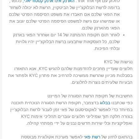
לחלוק עם אף אחד אחר.
הארנק אינו ארנק קסטודיאלי
, כלומר,
בדומה לרשת הבלוקצ'יין של הביטקוין, הרשת לא יכולה לשחזר
את הפאי שלכם אם תאבדו את משפט הסיסמה הפרטי שלכם
או שמישהו עם גישה למשפט הסיסמה הפרטי שלכם יגנוב את
הפאי מהארנק שלכם.
לאחר תום תקופת ההמתנה של 14 יום ושחרור הפאי בארנק
שלכם, כל העסקאות שתבצעו ברשת הבלוקצ'יין יהיו גלויות
ובלתי הפיכות.
נגישות של KYC
חלוצים שעדיין מחכים להזדמנות שלהם להגיש KYC, אנא התאזרו
בסבלנות מכיוון שהרשת ממשיכה להרחיב את פתרון KYC ולפתור את
הבעיות שלעיתים נוצרות לחלוצים.
החשיבות של תקופת הרשת הסגורה של המיינט
כפי שכתבנו
בבלוג
בדצמבר, תקופת הרשת הסגורה הנוכחית תוכננה
במיוחד כדי לאפשר לאקוסיסטם של פאי זמן לעבור לרשת הבלוקצ'יין
בצורה חלקה תוך שמיליוני חלוצים עוברים תהליכי אימות KYC
ואפליקציות וכלי שירות חדשים נבנים על ידי מפתחי קהילה.
בהתאם לחזון של
רשת פאי
לאפשר מערכת אקולוגית מבוססת