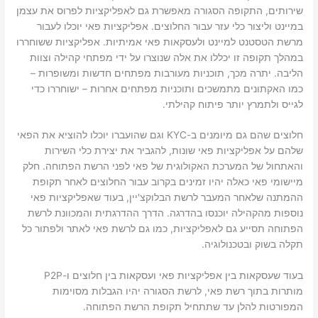
שירותים, התקופה הסגורה מאפשרת גם לאפליקציות לפרוס את עצמן
במיינט וליצור כלי עזר עבור החלוצים. אפליקציות פאי יוכלו לעבור
מרשת הטסטנט למיינט ולעסקאות פאי אמיתיות. אפליקציות ששוחררו
במהלך תקופה זו יכללו את אלה שנוצרו על ידי מפתחי קהילה וצוות
הליבה. יתרה מכך, תוכניות מעורבות מפתחים חדשות ומשופרות –
כמו האקתונים מתמשכים ותוכניות מפתחים אחרות – ישוחררו כדי
לגייס ולתמרץ יותר פיתוח קהילתי.
חלוצים שהם גם מיומנים ב-KYC וגם שהועברו יוכלו להוציא את הפאי
שלהם על אפליקציות פאי שונות, להגביר את יצירת כלי השירות
והאתחול של המערכת האקולוגית של פאי לפני הרשת הפתוחה. חלק
מיישומי פאי כאלה יהיו זמינים בקרוב עבור החלוצים לאחר תקופת
ההמתנה שלאחר המעבר לרשת הבלוקצ'יין, בעוד שאפליקציות פאי
נוספות מהקהילה יוכנסו בהדרגה. הדרך ההדרגתית והמכוונת לרשת
הפתוחה תסייע גם לאפליקציות, כמו גם לרשת פאי לאתר ולפתור כל
תקלה בשוק ובטכנולוגיה.
בעוד שעסקאות בין אפליקציות פאי ועסקאות בין חלוצים ו-P2P
מותרות בתוך רשת פאי, לרשת הסגורה יהיו הגבלות מסוימות
המפורטות להלן עד שתתחיל תקופת הרשת הפתוחה.