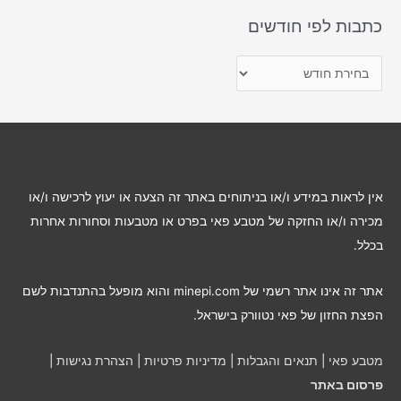
כתבות לפי חודשים
כ
ת
ב
ו
ת
ל
אין לראות במידע ו/או בניתוחים באתר זה הצעה או יעוץ לרכישה ו/או
פ
מכירה ו/או החזקה של מטבע פאי בפרט או מטבעות וסחורות אחרות
י
בכלל.
ח
ו
אתר זה אינו אתר רשמי של minepi.com והוא מופעל בהתנדבות לשם
ד
הפצת החזון של פאי נטוורק בישראל.
ש
י
מטבע פאי
|
תנאים והגבלות
|
מדיניות פרטיות
|
הצהרת נגישות
|
ם
פרסום באתר