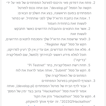
פתח את דפדפן פאי והיכנס לפורטל המפתחים של פאי על ידי
הקשה על הסמל "develop.pi". אם אתה נכנס לפורטל
המפתחים בפעם הראשונה, בצע את השלבים הבאים:
אמת את כתובת הדוא"ל שלך לפני שתתחיל. יש כפתור
לעשות זאת בתחתית העמוד
אשר את התנאים וההגבלות הדרושים כאשר תתבקש
לעשות זאת
לאחר שרשמת את הדוא"ל שלך והסכמת לתנאים הדרושים,
הקש על סמל "Register App".
מלא את השדות הנדרשים; אם עדיין אין לך רעיון לפרויקט,
תוכל למלא מידע ראשוני לבחירתך (למשל, שם לאפליקציה
"בדיקה")
תחת רשת האפליקציות, בחר "Pi Testnet"
הקש על סמל "Submit", ואתה אמור לראות את לוח
המחוונים של האפליקציה שלך
הצטרף להאקתון בפורטל המפתחים
עבור לדף הבית של פורטל המפתחים (develop.pi), ואתה
אמור לראות סמל "Hackathon" צהוב בצד ימין של המסך
הקש על סמל "Hackathon" והזן את הקוד
"2023Q1Hackathon". זה יוסיף אותך להאקתון.