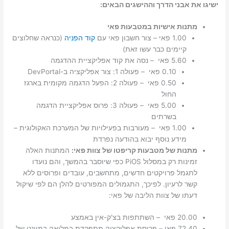
ישיגו את אבני הדרך וההישגים הבאים:
מתנות אישיות במטבעות פאי
1.00 פאי – צור חשבון פאי עם
קוד הפניה
(כנראה שחלוצים
קיימים כבר עשו זאת)
5.60 פאי – נסה את קוד אפליקציית ההדגמה
0.10 פאי – פעולה 1: צור אפליקציה ב-DevPortal
0.50 פאי – פעולה 2: הפעל הדגמה מקומית בארגז
החול
5.00 פאי – פעולה 3: פרוס אפליקציית הדגמה
בשרתים
1.00 פאי – מעורבות בפעילויות של המערכת האקולוגית –
מידע נוסף יבוא בהודעה נפרדת
מתנות של מטבעות קריפטו של צוות פאי:
המתנות האלה
זמינות רק במסלול PiOS כפי שיוסבר בהמשך, והם נועדו
לתגמל פרויקטים חדשים, מתחשבים, עובדים ופרוסים ללא
קשר לרעיון. לפיכך, התגמולים המפורטים להלן הם לפי שיקול
דעתו של צוות הליבה של פאי:
20.00 פאי – השתתפות בצ'ק-אין באמצע
72.40 פאי – פריסת אפליקציה מתפקדת במלואה במיינט של