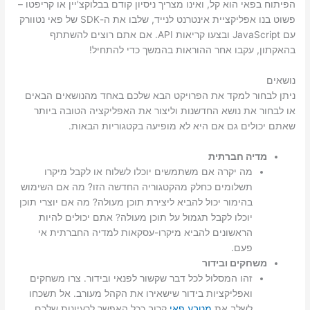
הפיתוח בפאי הוא קל, ואינו מצריך ניסיון קודם בבלוקצ'יין או קריפטו –
פשוט בנו אפליקציית אינטרנט לנייד, שלבו את ה-SDK של פאי נטוורק
עם JavaScript ובצעו קריאות API. אם אתם רוצים להשתתף
בהאקתון, עקבו אחר ההוראות בהמשך כדי להתחיל!
נושאים
ניתן לבחור למקד את הפרויקט הבא שלכם באחד מהנושאים הבאים
או לבחור את נושא החדשנות וליצור את האפליקציה הטובה ביותר
שאתם יכולים גם אם היא לא מופיעה בקטגוריות הבאות.
מדיה חברתית
מה יקרה אם משתמשים יוכלו לשלוח או לקבל מיקרו
תשלומים כחלק מהקטגוריה החדשה הזו? מה אם השימוש
בהימור יכול להביא ליצירת תוכן מעולה? מה אם יוצרי תוכן
יוכלו לקבל תגמול על תוכן מעולה? אתם יכולים להיות
הראשונים להביא מיקרו-עסקאות למדיה החברתית אי
פעם.
משחקים ובידור
זהו המסלול לכל דבר שקשור לפנאי ובידור. צרו משחקים
ואפליקציות בידור שישאירו את הקהל מעורב. אל תשכחו
לשלב את
מטבע פאי
קרוב ככל האפשר לרעיונות שלכם.