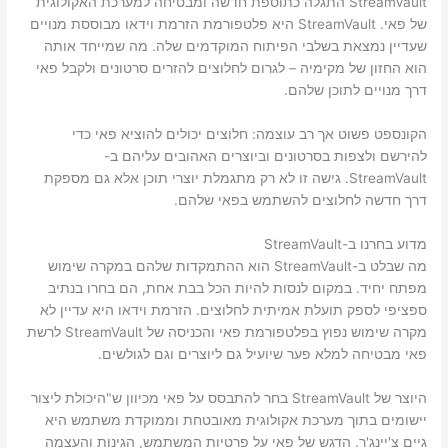
StreamVault התגלה כתוספת חדשה ומבטיחה למערכת האקולוגית
של פאי. StreamVault היא פלטפורמת הזרמת וידאו מבוססת מנויים
שעדיין נמצאת בשלבי הפיתוח המוקדמים שלה. מה שמייחד אותה
הוא החזון של מקימיה – לגרום לחלוצים להזרים סרטונים ולקבל פאי
דרך מנויים לתוכן שלהם.
הקונספט פשוט אך רב עוצמה: חלוצים יכולים להוציא פאי כדי
להירשם ולצפות בסרטונים וביוצרים האהובים עליהם ב-
StreamVault. גישה זו לא רק מתגמלת יוצרי תוכן אלא גם מספקת
דרך חדשה לחלוצים להשתמש בפאי שלהם.
מדוע בחרנו ב-StreamVault
מה שבלט ב-StreamVault הוא ההתמקדות שלהם במקרה שימוש
מפתח יחיד. במקום לנסות להיות הכל בבת אחת, הם בחרו בנתיב
ספציפי לספק תועלת אמיתית לחלוצים. הזרמת וידאו היא עדיין לא
מקרה שימוש נפוץ בפלטפורמת פאי והכניסה של StreamVault לרשת
פאי מבטיחה למלא פער שיועיל גם ליוצרים וגם לגולשים.
היוצר של StreamVault בחר להתבסס על פאי מכיוון ש"היכולת ליצור
יישומים בתוך מערכת אקולוגית מאובטחת וממוקדת משתמש היא
גיים צ'יינג'ר. הדגש של פאי על פרטיות המשתמש, הגינות והעצמה