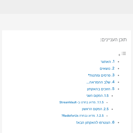
תוכן העניינים:
האתגר
נושאים
פרסים ומתנות*
שלב ההמראה…
הזוכים בהאקתון
המקום השני
מדוע בחרנו ב-StreamVault
המקום הראשון
מדוע נבחרה RadioforUs?
הצטרפו להאקתון הבא!