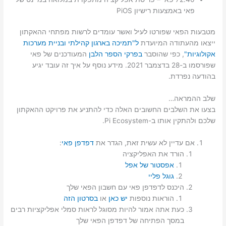
פאי באמצעות רישיון PiOS
מטבעות הפאי שפורטו לעיל ואשר עומדים לרשות מפתחי ההאקתון
ייצאו מהעתודה המיועדת
ל"תמיכה בארגון קהילתי ובניית מערכות
אקולוגיות"
, כפי שהוסבר
בפרקי הספר הלבן
המעודכנים של פאי
שפורסמו ב-28 בדצמבר 2021. מידע נוסף על איך זה עובד יגיע
בהודעה נפרדת.
שלב ההמראה…
בצעו את השלבים החשובים האלה כדי להתניע את פרויקט ההאקתון
שלכם ולהתקין אותו ב-Pi Ecosystem.
אם עדיין לא עשית זאת, הגדר את
דפדפן פאי
:
הורד את האפליקציה
אפסטור של אפל
גוגל פליי
היכנס לדפדפן פאי עם חשבון הפאי שלך
הוראות נוספות
יש כאן
או
בסרטון הזה
כעת אתה אמור להיות מסוגל לראות סמלי אפליקציות רבים
במסך הפתיחה של דפדפן הפאי שלך