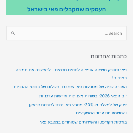
העסקים שמקבלים פאי בישראל
S
e
a
r
כתבות אחרונות
c
פאי נטוורק משיקה אופציה לחוזים חכמים – לראשונה עם תמיכה
h
במנויים!
f
o
העברה שניה של מטבעות פאי שנצברו ותשלום של בונוסי ההפניות
r
יום הפאי 2026: בשורות מעניינות וחדשות עדכניות
:
זינוק של למעלה מ-30%: מטבע פאי נכנס לבורסת קראקן
והמשמעויות עבור המשקיעים
בורסות הקריפטו והשירותים שסוחרים במטבע פאי