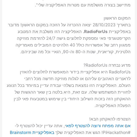
מתיישב בצורה מושלמת עם מטרות האפליקציה שלי".
המקום הראשון
בתאריך 28/10/2023 יצאה ההכרזה על הזוכה במקום הראשון! מדובר
באפליקציית
RadioForUs.
האפליקציה הזו משלבת את המטבע
הקריפטוגרפי פאי ומספקת לחלוצים גישה 24/7 להזרמת מוזיקה
ממגוון רחב של אפשרויות כולל 40 הלהיטים המובילים מאמריקה
הלטינית, קוריאנית, שנות ה-80 וה-90, רגאיי וכל מה שביניהם.
מדוע נבחרה RadioforUs?
RadioforUs היא אפליקציית בידור המאפשרת לחלוצים להאזין
לז'אנרים האהובים עליהם או לגלות מוזיקה חדשה מכל רחבי
העולם. האפליקציה הזו נמצאת בשלהי עבודה עדיין במיוחד בכל הנוגע
לחוויית המשתמש שלה. עם זאת, היא בלטה בין שאר ההגשות של
ההאקתון הזה בזכות השילוב היחודי בין שימוש במטבעות פאי לבין
הפעלת האפליקציה.
הצטרפו להאקתון הבא!
אם אתה מפתח ורוצה להצטרף לפאי
, אתה עדיין יכול להצטרף ל-
#PiHackathon! הגש את האפליקציה שלך
באפליקציית Brainstorm