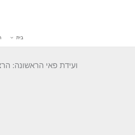
ילוג
תוכן
בית
ה
ועידת פאי הראשונה: הרצאות ה-26 באוקטובר 2020 בנושא העתיד 