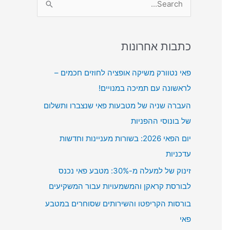
e
a
r
כתבות אחרונות
c
פאי נטוורק משיקה אופציה לחוזים חכמים –
h
לראשונה עם תמיכה במנויים!
f
העברה שניה של מטבעות פאי שנצברו ותשלום
o
של בונוסי ההפניות
r
:
יום הפאי 2026: בשורות מעניינות וחדשות
עדכניות
זינוק של למעלה מ-30%: מטבע פאי נכנס
לבורסת קראקן והמשמעויות עבור המשקיעים
בורסות הקריפטו והשירותים שסוחרים במטבע
פאי