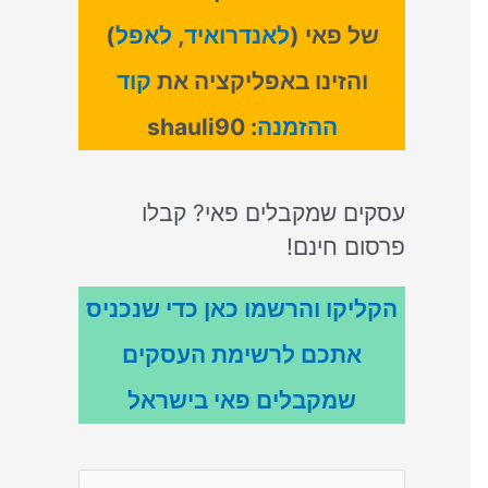
של פאי (
לאנדרואיד
,
לאפל
)
והזינו באפליקציה את
קוד
ההזמנה
: shauli90
עסקים שמקבלים פאי? קבלו
פרסום חינם!
הקליקו והרשמו כאן כדי שנכניס
אתכם לרשימת העסקים
שמקבלים פאי בישראל
S