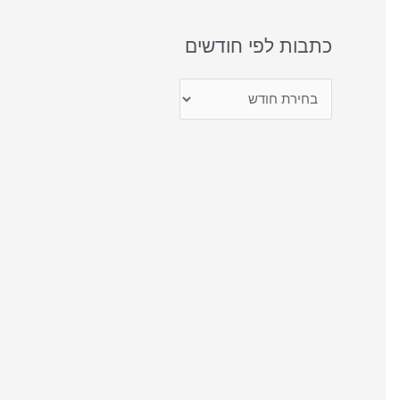
כתבות לפי חודשים
כ
ת
ב
ו
ת
ל
פ
י
ח
ו
ד
ש