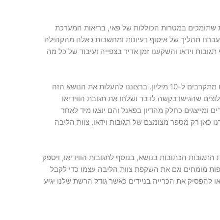
ת שתומכים במטרות הכוללות של פאי, בריאות המערכת
 עברנו תהליך של איסוף רעיונות ומחשבות כאלה מהקהילה
 תגובות וידאו והשקענו זמן אדיר בצפייה ועיבוד של כל מה
כרגע יש לנו למעלה מ-9 מיליון חלוצים ואנחנו מתקרבים ל-10 מיליון. ברצוננו להעלות את הנושא הזה
וצים שהגישו בקשה לדבר ושלחו את תגובת הווידיאו
ם ומייצגים כחלק מהדיון בפאנל והם יוצגו מיד לאחר
ו כאן רק מספר מצומצם של תגובות וידאו, צוות הליבה
ת התגובות הכתובות בנושא, בנוסף לתגובות הווידיאו, ויספק
ת מומחים וגם את השקפת צוות הליבה עצמו כדי לקבל
הפסיק את הכרייה בניידים כאשר גודל הרשת שלנו יגיע