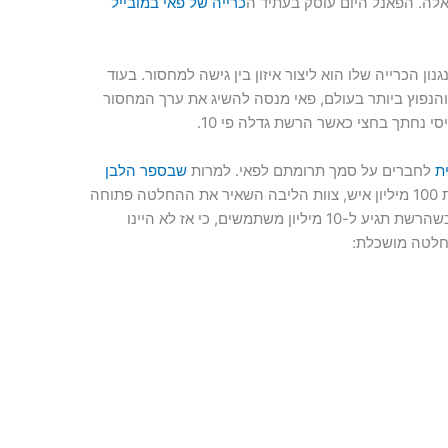
 אלה. הפאנל היום עוסק בעתיד ה
כרייה של פאי במובייל
ון הכרייה שלו הוא ליצור איזון בין גישה למחסור. בעוד
והנפוץ ביותר בעולם, פאי מנסה להשיג את ערך המחסור
י נחתך בחצי כאשר הרשת גדלה פי 10.
ת
לחברים על סמך תרומתם לפאי. למרות
שבספר הלבן
ציינו שגודל הרשת צריך לפחות 100 מיליון איש, צוות הליבה השאיר את ההחלטה פתוחה
האם נמשיך או נפסיק את הכרייה הסלולרית כשהרשת תגיע ל-10 מיליון משתמשים, כי אז לא היינו