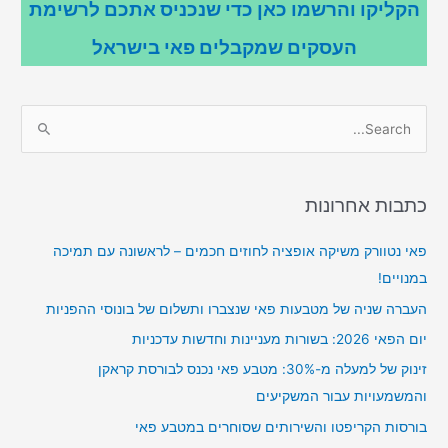
הקליקו והרשמו כאן כדי שנכניס אתכם לרשימת
העסקים שמקבלים פאי בישראל
S
e
a
r
כתבות אחרונות
c
פאי נטוורק משיקה אופציה לחוזים חכמים – לראשונה עם תמיכה
h
במנויים!
f
o
העברה שניה של מטבעות פאי שנצברו ותשלום של בונוסי ההפניות
r
יום הפאי 2026: בשורות מעניינות וחדשות עדכניות
:
זינוק של למעלה מ-30%: מטבע פאי נכנס לבורסת קראקן
והמשמעויות עבור המשקיעים
בורסות הקריפטו והשירותים שסוחרים במטבע פאי