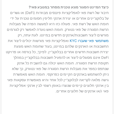
כיצד המיינט הסגור מונע טכנית מסחר במטבע פאי?
חיבור של רשת פאי לאפליקציות פיננסים מבוזרות (DeFi) או גשרים
על בלוקצ'יינים אחרים או יצירת ארנקי חליפין חסומים טכנית על ידי
חומת האש של רשת פאי. פעולה כזו היא למעשה הפרה של מגבלות
הרשת הסגורה של פאי נטוורק. חומת האש נועדה לאפשר רק לגורמים
מורשים ליצור חשבונות/ארנקים חדשים במיינט. לעת עתה, רק
משתמשי פאי שעברו KYC
ואפליקציות פאי מורשות יכולים ליצור את
החשבונות או הארנקים שלהם במיינט, בעוד שחומת האש מונעת
יצירת חשבונות חדשים אחרים בבלוקצ'יין. לפיכך, כל בורסה או פרויקט
DeFi אינם מסוגלים ליצור או להפעיל חשבונות בבלוקצ'יין במהלך
תקופת הרשת הסגורה. חומת האש יכולה גם להשבית כל ארנק
שנתפס כמפר את מגבלות הרשת הסגורה של פאי נטוורק, כך שלא
ניתן להשתמש בארנקים הקיימים כפרוקסי. חומת האש מאפשרת
גישה מלאה לקריאה לבלוקצ'יין לכל אחד והיא מאפשרת עסקאות פאי
בין ארנקי חלוצים קיימים שנוצרו באופן רשמי לבין ארנקי אפליקציות
פאי ו/או ארנקים של חלוצים אחרים.