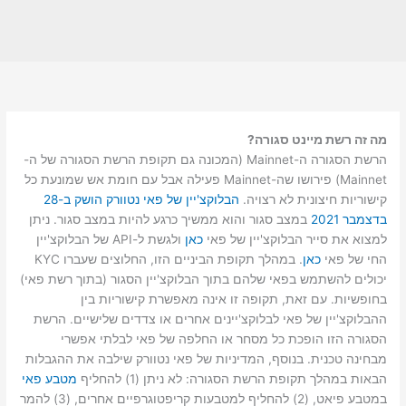
מה זה רשת מיינט סגורה?
הרשת הסגורה ה-Mainnet (המכונה גם תקופת הרשת הסגורה של ה-
Mainnet) פירושו שה-Mainnet פעילה אבל עם חומת אש שמונעת כל
קישוריות חיצונית לא רצויה.
הבלוקצ'יין של פאי נטוורק הושק ב-28
בדצמבר 2021
במצב סגור והוא ממשיך כרגע להיות במצב סגור. ניתן
למצוא את סייר הבלוקצ'יין של פאי
כאן
ולגשת ל-API של הבלוקצ'יין
החי של פאי
כאן
. במהלך תקופת הביניים הזו, החלוצים שעברו KYC
יכולים להשתמש בפאי שלהם בתוך הבלוקצ'יין הסגור (בתוך רשת פאי)
בחופשיות. עם זאת, תקופה זו אינה מאפשרת קישוריות בין
ההבלוקצ'יין של פאי לבלוקצ'יינים אחרים או צדדים שלישיים. הרשת
הסגורה הזו הופכת כל מסחר או החלפה של פאי לבלתי אפשרי
מבחינה טכנית. בנוסף, המדיניות של פאי נטוורק שילבה את ההגבלות
הבאות במהלך תקופת הרשת הסגורה: לא ניתן (1) להחליף
מטבע פאי
במטבע פיאט, (2) להחליף למטבעות קריפטוגרפיים אחרים, (3) להמר