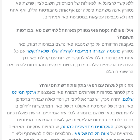
ללא קשר לרציונל או לפעולות של הבורסות, חשוב לציין שרשת פאי
נטוורק אינה משתפת פעולה עם אף אחת מהבורסות הללו, ואף אחת
מהן לא מבצעת עסקאות במטבעות פאי אמיתיים.
אילו פעולות נקטה פאי נטוורק מאז החל להירשם פאי בבורסות
השונות?
בעקבות הדיווחים על כך שמטבע פאי נרשם בבורסות רבות, פאי
נטוורק
פרסמה הצהרה המייעצת לקהילה שלה שלא לתקשר
עם כל
אחת מהבורסות הללו אלא לתקשר ישירות עם קהילת פאי דרך
הערוצים הרשמיים שלה. כמו כן, הרשת מבקשת מהבורסות להסיר את
הרישומים הללו.
מה ניתן לעשות עם הפאי בתקופת הרשת הסגורה?
ניתן לסחור בסחורות ושירותים תמורת פאי באמצעות
ארנקי המיינט
שלכם
. יתרה מכך, יש כבר אפליקציות, ועוד כאלה שבדרך בדפדפן
פאי, הבית של המערכת האקולוגית של פאי, המאפשרות לחלוצים
להשתמש בפאי שלהם בתמורה לכלי עזר אמיתיים. הרשת פועלת כיום
גם כדי לתמוך בפיתוח אפליקציות אקולוגיות באמצעות מפתחים
מהקהילה,
האקתונים מתמשכים כמו זה
, שותפויות עסקיות ומאמצים
עצמאיים של
צוות הליבה של פאי
. החלוצים יכולים להשתתף וליצור