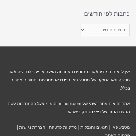
כתבות לפי חודשים
כ
ת
ב
ו
ת
ל
אין לראות במידע ו/או בניתוחים באתר זה הצעה או יעוץ לרכישה ו/או
פ
מכירה ו/או החזקה של מטבע פאי בפרט או מטבעות וסחורות אחרות
י
בכלל.
ח
ו
אתר זה אינו אתר רשמי של minepi.com והוא מופעל בהתנדבות לשם
ד
הפצת החזון של פאי נטוורק בישראל.
ש
י
מטבע פאי
|
תנאים והגבלות
|
מדיניות פרטיות
|
הצהרת נגישות
|
ם
פרסום באתר