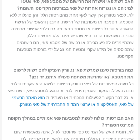
האם רשת פאי אישרה את הרישום של מטבע פאי, פאי IOUs
למיניהם או נגזרות אחרות של פאי בבורסות הקריפטו השונות?
לא. לפאי נטוורק אין קשר לאף אחת מהבורסות הללו והן פועלות ללא
הסכמה, הסמכה או מעורבות של הרשת. התכנון והאופי של הרשת
הסגורה אוסר כל רישום או מסחר בפאי וזה גם בלתי אפשרי מבחינה
טכנית. משמעות הדבר היא שהרישומים הלא מורשים הללו,
שמתיימרים להציע מכירה או רכישה של מטבע פאי, הם רישומים
שמבוססים על מידע שקרי ומטעה המוצג על ידי בורסות מטבעות
הקריפטו.
כמה בורסות טענו שמרשת פאי נטוורק העניקו להם רשות לרשום
את המטבע ו/או שהרשת משתפת פעולה איתם. זה נכון?
כל טענה למעורבות של פאי נטוורק ברישום כלשהו היא שקרית ובלתי
נכונה בעליל. המקור האמין היחיד למידע הנוגע למטבע פאי, רשת פאי
או כל דבר הקשור לפעילות הנוכחית או העתידית
הוא האתר הרשמי
של פאי, האפליקציה או ערוצי המדיה החברתית של פאי נטוורק
.
האם הבורסות יכולות לגשת למטבעות פאי אמיתיים במהלך תקופת
המיינט הסגורה?
לא. חומת האש של המיינט כפי שהוסבר לעיל, אינה מאפשרת שום
קישוריות חיצונית, הכוללת חיבורים עם בלוקצ'יינים אחרים. לכן,