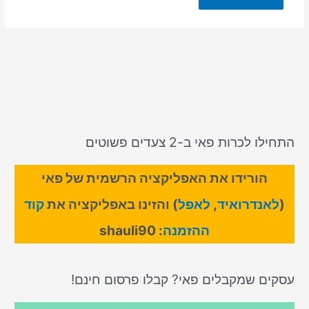
התחילו לכרות פאי ב-2 צעדים פשוטים
הורידו את האפליקציה הרשמית של פאי
(
לאנדרואיד
,
לאפל
) והזינו באפליקציה את
קוד
ההזמנה
: shauli90
עסקים שמקבלים פאי? קבלו פרסום חינם!